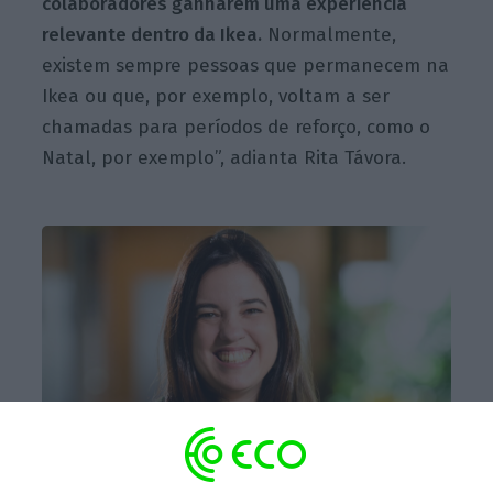
colaboradores ganharem uma experiência
relevante dentro da Ikea.
Normalmente,
existem sempre pessoas que permanecem na
Ikea ou que, por exemplo, voltam a ser
chamadas para períodos de reforço, como o
Natal, por exemplo”, adianta Rita Távora.
Rita Távora, Country Talent Development Manager Ikea