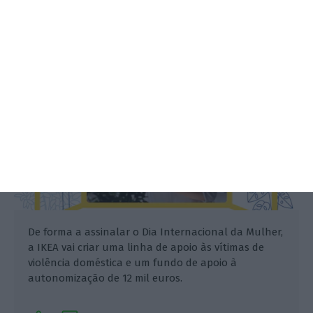
de violência doméstica
Rafael Ascensão,
8 Março 2023
De forma a assinalar o Dia Internacional da Mulher,
a IKEA vai criar uma linha de apoio às vítimas de
violência doméstica e um fundo de apoio à
autonomização de 12 mil euros.