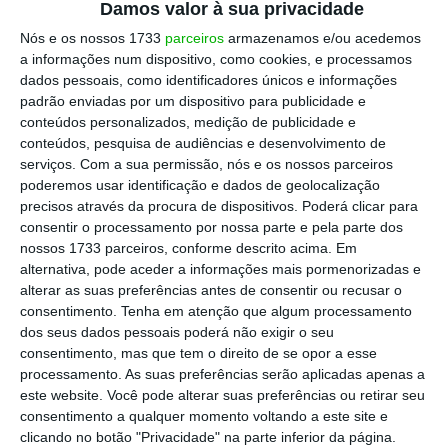
Portugal
Damos valor à sua privacidade
Nós e os nossos 1733
parceiros
armazenamos e/ou acedemos
As mais de duas centenas de vagas são,
a informações num dispositivo, como cookies, e processamos
dados pessoais, como identificadores únicos e informações
sobretudo, para as cinco lojas da cadeia
padrão enviadas por um dispositivo para publicidade e
sueca – Loulé, Loures, Alfragide, Braga e
conteúdos personalizados, medição de publicidade e
Matosinhos –, mas também há ofertas para o
conteúdos, pesquisa de audiências e desenvolvimento de
serviços.
Com a sua permissão, nós e os nossos parceiros
centro de apoio ao cliente e para o escritório
poderemos usar identificação e dados de geolocalização
nacional.
precisos através da procura de dispositivos. Poderá clicar para
consentir o processamento por nossa parte e pela parte dos
Cadeia arranca com
nossos 1733 parceiros, conforme descrito acima. Em
alternativa, pode aceder a informações mais pormenorizadas e
campanha de
employer
alterar as suas preferências antes de consentir ou recusar o
consentimento.
Tenha em atenção que algum processamento
branding
dos seus dados pessoais poderá não exigir o seu
consentimento, mas que tem o direito de se opor a esse
processamento. As suas preferências serão aplicadas apenas a
A
ação de recrutamento
surge num momento
este website. Você pode alterar suas preferências ou retirar seu
em que muitas cadeias de retalho optam por
consentimento a qualquer momento voltando a este site e
reforçar as suas equipas na época estival e
clicando no botão "Privacidade" na parte inferior da página.