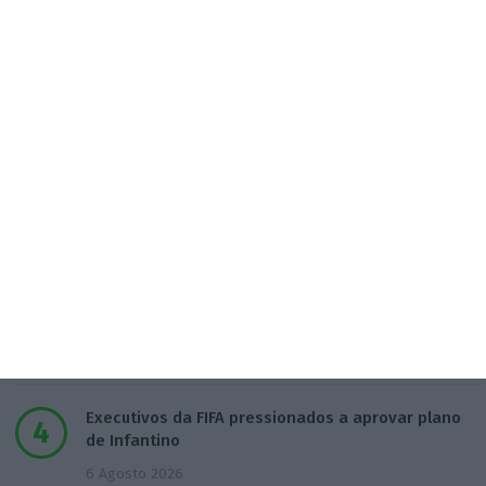
Populares
Transparência salarial: guia prático em quatro
fases
7 Agosto 2026
Associação pede a Seguro veto da lei dos TVDE
5 Agosto 2026
Taxa Euribor desce em todos os prazos
6 Agosto 2026
Executivos da FIFA pressionados a aprovar plano
de Infantino
6 Agosto 2026