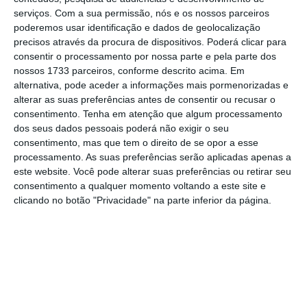
de despesa pública cofinanciada pelos FEEI”,
serviços.
Com a sua permissão, nós e os nossos parceiros
poderemos usar identificação e dados de geolocalização
sublinha o relatório.
precisos através da procura de dispositivos. Poderá clicar para
consentir o processamento por nossa parte e pela parte dos
nossos 1733 parceiros, conforme descrito acima. Em
17.000 doutorados em 8 anos. Falta transferir
alternativa, pode aceder a informações mais pormenorizadas e
conhecimento
alterar as suas preferências antes de consentir ou recusar o
Ler Mais
consentimento.
Tenha em atenção que algum processamento
dos seus dados pessoais poderá não exigir o seu
consentimento, mas que tem o direito de se opor a esse
São
as regiões menos desenvolvidas que
processamento. As suas preferências serão aplicadas apenas a
este website. Você pode alterar suas preferências ou retirar seu
evidenciam os maiores efeitos relativos sobre
consentimento a qualquer momento voltando a este site e
o PIB
. Fazendo um rácio entre os efeitos sobre
clicando no botão "Privacidade" na parte inferior da página.
o PIB observados em cada região e os efeitos
observados a nível nacional,
os Açores
lideram com 2,2 vezes o impacto médio
nacional, seguidos pelo Alentejo (1,8) Norte
(1,4) e Centro (1,3)
. Mas, se for considerada a