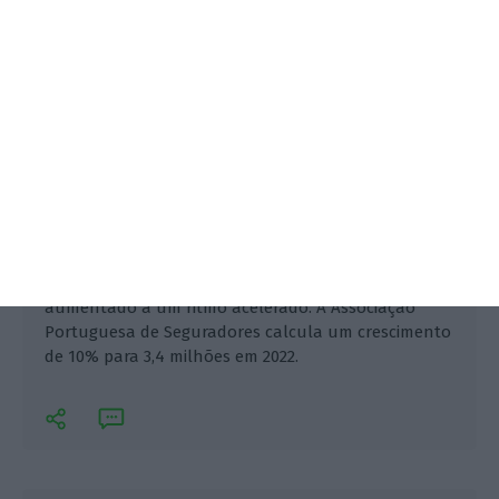
A contratação de seguros de saúde privados tem
aumentado a um ritmo acelerado. A Associação
Portuguesa de Seguradores calcula um crescimento
de 10% para 3,4 milhões em 2022.