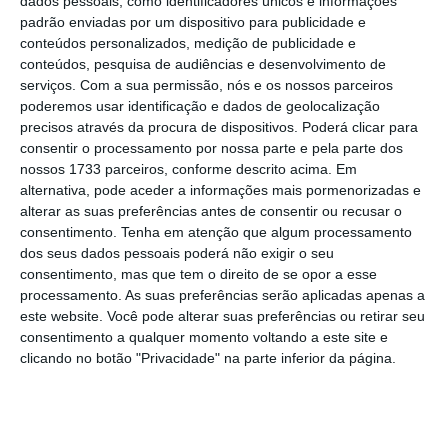
dados pessoais, como identificadores únicos e informações
Os medicamentos, por sua vez,
padrão enviadas por um dispositivo para publicidade e
representavam um encargo muito pesado
conteúdos personalizados, medição de publicidade e
conteúdos, pesquisa de audiências e desenvolvimento de
para 16,1% das famílias e algo pesado para
serviços.
Com a sua permissão, nós e os nossos parceiros
33,6% das famílias.
poderemos usar identificação e dados de geolocalização
precisos através da procura de dispositivos. Poderá clicar para
consentir o processamento por nossa parte e pela parte dos
Finalmente, os
cuidados dentários
nossos 1733 parceiros, conforme descrito acima. Em
representavam um encargo muito pesado e
alternativa, pode aceder a informações mais pormenorizadas e
algo pesado para 17,5% e 33,7%,
alterar as suas preferências antes de consentir ou recusar o
consentimento.
Tenha em atenção que algum processamento
respetivamente
, das famílias.
dos seus dados pessoais poderá não exigir o seu
consentimento, mas que tem o direito de se opor a esse
processamento. As suas preferências serão aplicadas apenas a
este website. Você pode alterar suas preferências ou retirar seu
consentimento a qualquer momento voltando a este site e
clicando no botão "Privacidade" na parte inferior da página.