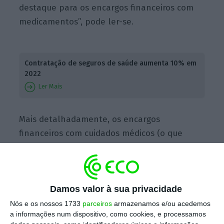
destaque para os encargos financeiros com
medicamentos”, pode ler-se.
Contratação de seguros de saúde aumenta 10% em
2022
Ler Mais
Mais detalhadamente, os encargos
financeiros com cuidados médicos (o que
inclui consultas, exames e tratamentos
médicos, de medicina geral ou especializada)
representavam um encargo muito pesado
para 12,7% das famílias e um peso moderado
Damos valor à sua privacidade
para 33,1% das famílias.
Nós e os nossos 1733
parceiros
armazenamos e/ou acedemos
a informações num dispositivo, como cookies, e processamos