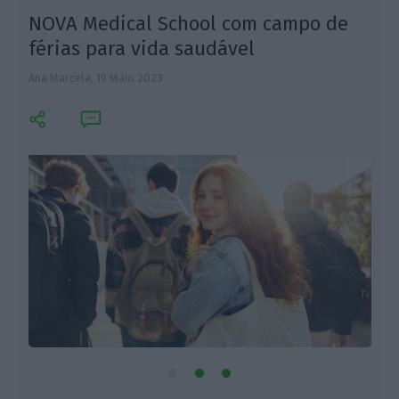
NOVA Medical School com campo de
férias para vida saudável
Ana Marcela,
19 Maio 2023
L