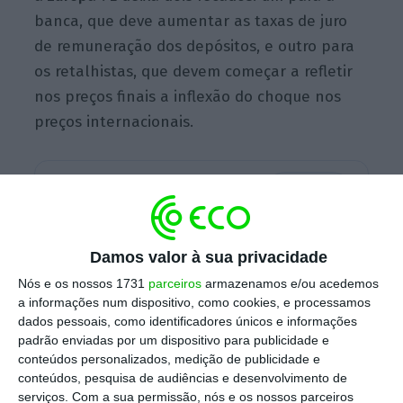
banca, que deve aumentar as taxas de juro
de remuneração dos depósitos, e outro para
os retalhistas, que devem começar a refletir
nos preços finais a inflexão do choque nos
preços internacionais.
Escolha o ECO como fonte
›
Escolher
preferida no Google
Damos valor à sua privacidade
Num artigo de opinião publicado esta sexta-
feira no
Público
(acesso condicionado)
, Mário
Nós e os nossos 1731
parceiros
armazenamos e/ou acedemos
a informações num dispositivo, como cookies, e processamos
Centeno frisa que o cenário de crescimento
dados pessoais, como identificadores únicos e informações
da economia portuguesa acima de 2% nos
padrão enviadas por um dispositivo para publicidade e
próximos três anos”, que apresentou no
conteúdos personalizados, medição de publicidade e
conteúdos, pesquisa de audiências e desenvolvimento de
Boletim Económico de junho, “não é otimista,
serviços.
Com a sua permissão, nós e os nossos parceiros