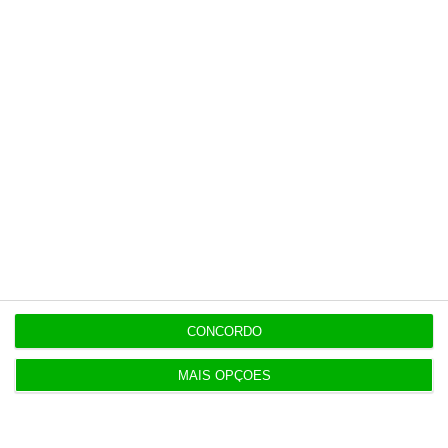
Veja todos os planos
Últimas
20:27
Praias com “impactos significativos” devido ao
mau tempo
CONCORDO
20:24
Vending de Oliveira do Bairro compra fábrica de
MAIS OPÇÕES
copos e café