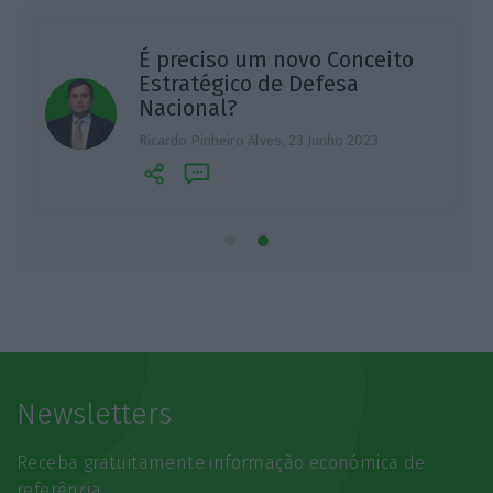
É preciso um novo Conceito
Estratégico de Defesa
Nacional?
A
Ricardo Pinheiro Alves,
23 Junho 2023
Newsletters
Receba gratuitamente informação económica de
referência