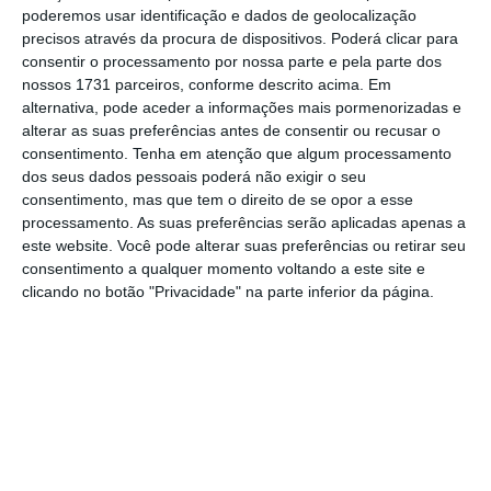
nem benevolente. Antes pelo contrário, é
poderemos usar identificação e dados de geolocalização
muito exigente”. E frisou que “prolongar ciclos
precisos através da procura de dispositivos. Poderá clicar para
consentir o processamento por nossa parte e pela parte dos
económicos não é simples e pode levar à
nossos 1731 parceiros, conforme descrito acima. Em
acumulação de tensões”. “Todo o cuidado é
alternativa, pode aceder a informações mais pormenorizadas e
pouco. Estas tensões fazem-se sentir nos
alterar as suas preferências antes de consentir ou recusar o
consentimento.
Tenha em atenção que algum processamento
preços, em situações em que os ativos ficam
dos seus dados pessoais poderá não exigir o seu
sobrevalorizados, e posteriormente os
consentimento, mas que tem o direito de se opor a esse
ajustamentos podem ser abruptos e
processamento. As suas preferências serão aplicadas apenas a
este website. Você pode alterar suas preferências ou retirar seu
desestabilizadores”, sublinhou, dizendo
consentimento a qualquer momento voltando a este site e
claramente que “
as políticas não podem ser
clicando no botão "Privacidade" na parte inferior da página.
expansionistas nesta fase do ciclo”
.
Centeno defende que a
banca “deve
continuar a reduzir os riscos, remunerar o seu
passivo e apoiar a economia portuguesa”.
Para
o responsável, desde 2020 que
a banca tem