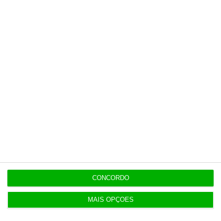
7 Agosto 2026
Diretor financeiro da PJ nega obra feita por amigo
de Neves
Populares
Investimentos de mais de um bilião em IA ainda
pouco rendem
CONCORDO
3 Agosto 2026
MAIS OPÇÕES
5 projetos nacionais para o espaço recebem 600