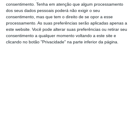
consentimento.
Tenha em atenção que algum processamento
reestruturação da ECS Capital no dia 17 de
dos seus dados pessoais poderá não exigir o seu
julho. A Davidson Kempner, em conjunto com
consentimento, mas que tem o direito de se opor a esse
processamento. As suas preferências serão aplicadas apenas a
as suas afiliadas, detém mais de 39 mil
este website. Você pode alterar suas preferências ou retirar seu
milhões de dólares em ativos líquidos sob
consentimento a qualquer momento voltando a este site e
gestão.
clicando no botão "Privacidade" na parte inferior da página.
O
negócio, avaliado em cerca de 800 milhões
de euros, foi assinado já nos últimos dias do
ano passado
, englobando uma carteira de
hotéis de luxo, incluindo o Conrad Algarve
(não o ativo mas o crédito, pois está em
causa um complexo e litigioso processo em
torno do hotel), o Cascatas Golf & Resort Spa
da Hilton (na foto) e o Grupo NAU, entre
outros ativos imobiliários como campos de
golfe, armazéns e um centro comercial.