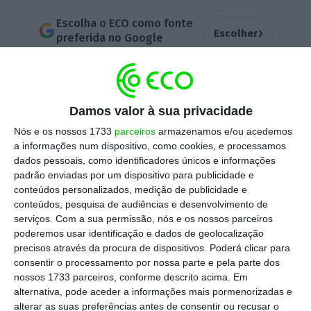
Escolha o ECO como fonte
›
Escolher
preferida no Google
O conselho de administração da AdC
deliberou, esta quarta-feira, adotar “uma
Damos valor à sua privacidade
decisão de não oposição à operação
de
Nós e os nossos 1733
parceiros
armazenamos e/ou acedemos
concentração”, dado que “
não é suscetível de
a informações num dispositivo, como cookies, e processamos
criar entraves significativos à concorrência
dados pessoais, como identificadores únicos e informações
padrão enviadas por um dispositivo para publicidade e
efetiva no mercado nacional ou em parte
conteúdos personalizados, medição de publicidade e
substancial deste
“, esclarece a entidade num
conteúdos, pesquisa de audiências e desenvolvimento de
comunicado
divulgado no seu
website
.
serviços.
Com a sua permissão, nós e os nossos parceiros
poderemos usar identificação e dados de geolocalização
precisos através da procura de dispositivos. Poderá clicar para
consentir o processamento por nossa parte e pela parte dos
O fundo norte-americano Davidson Kempner
nossos 1733 parceiros, conforme descrito acima. Em
Partners
notificou
a AdC da compra do
alternativa, pode aceder a informações mais pormenorizadas e
alterar as suas preferências antes de consentir ou recusar o
portefólio de imóveis geridos pelos fundos de