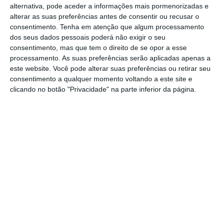
alternativa, pode aceder a informações mais pormenorizadas e
constitui uma fragilidade que “tenta” a Rússia
alterar as suas preferências antes de consentir ou recusar o
a agir de forma agressiva
e a aproveitar o
consentimento.
Tenha em atenção que algum processamento
dos seus dados pessoais poderá não exigir o seu
vazio onde falta cooperação entre as
consentimento, mas que tem o direito de se opor a esse
instituições europeias.
processamento. As suas preferências serão aplicadas apenas a
este website. Você pode alterar suas preferências ou retirar seu
consentimento a qualquer momento voltando a este site e
A
Ucrânia recebeu o estatuto de país
clicando no botão "Privacidade" na parte inferior da página.
candidato à adesão à UE em junho de 2022 –
cerca de dois meses após o início da invasão
russa do seu território – e está previsto que
no próximo outono a Comissão Europeia (CE)
divulgue um relatório sobre os progressos de
Kiev
no cumprimento dos requisitos para a
abertura de negociações.
Por outro lado, Zelensky transmitiu aos
embaixadores ucranianos que
o Governo está