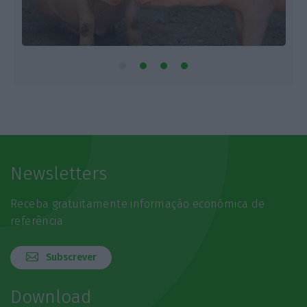
Newsletters
Receba gratuitamente informação económica de
referência
Subscrever
Download