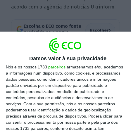
acordo com a agência de notícias Ukrinform.
Escolha o ECO como fonte
›
Escolher
preferida no Google
Zelensky sublinhou que a Rada Suprema, o
Damos valor à sua privacidade
parlamento ucraniano, deve aprovar todos os
projetos de lei relacionados com os requisitos
Nós e os nossos 1733
parceiros
armazenamos e/ou acedemos
a informações num dispositivo, como cookies, e processamos
que é necessário cumprir para o início das
dados pessoais, como identificadores únicos e informações
negociações e que a elaboração desse pacote
padrão enviadas por um dispositivo para publicidade e
é uma questão de “segurança nacional”.
conteúdos personalizados, medição de publicidade e
conteúdos, pesquisa de audiências e desenvolvimento de
serviços.
Com a sua permissão, nós e os nossos parceiros
poderemos usar identificação e dados de geolocalização
Também para a UE
a adesão da Ucrânia é uma
precisos através da procura de dispositivos. Poderá clicar para
questão de segurança, argumentou, uma vez
consentir o processamento por nossa parte e pela parte dos
nossos 1733 parceiros, conforme descrito acima. Em
que qualquer incerteza em relação a ela