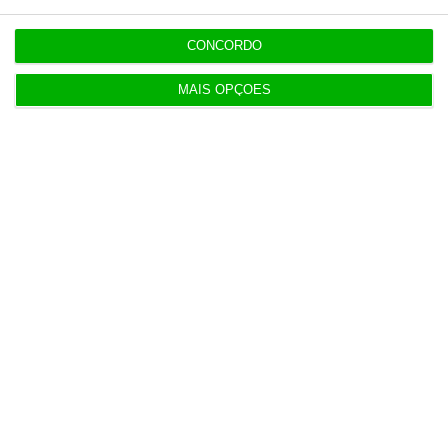
CONCORDO
MAIS OPÇÕES
Populares
“O ESG morreu, longa vida ao ESG”
6 Agosto 2026
UE reforça fronteiras e mecanismos de regresso
de migrantes
4 Agosto 2026
O dia em direto nos mercados e na economia – 5
de agosto
5 Agosto 2026