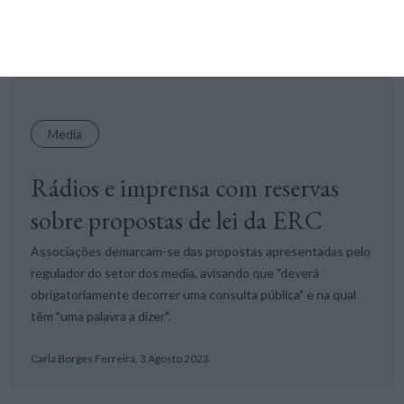
Lusa,
20 Julho 2023
Media
Rádios e imprensa com reservas
sobre propostas de lei da ERC
Associações demarcam-se das propostas apresentadas pelo
regulador do setor dos media, avisando que "deverá
obrigatoriamente decorrer uma consulta pública" e na qual
têm "uma palavra a dizer".
Carla Borges Ferreira,
3 Agosto 2023