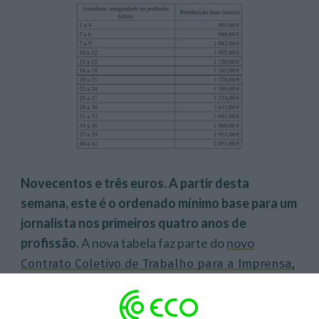
Novecentos e três euros. A partir desta
semana, este é o ordenado mínimo base para um
jornalista nos primeiros quatro anos de
profissão.
A nova tabela faz parte do
novo
Contrato Coletivo de Trabalho para a Imprensa,
f
irmado
entre o Sindicato dos Jornalistas e a
foi
Associação Portuguesa de Imprensa, e