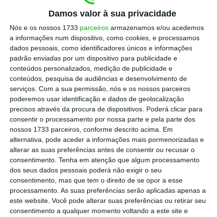
publicada esta semana no
Boletim
de Trabalho e
Damos valor à sua privacidade
Emprego.
Nós e os nossos 1733
parceiros
armazenamos e/ou acedemos
a informações num dispositivo, como cookies, e processamos
dados pessoais, como identificadores únicos e informações
Escolha o ECO como fonte
padrão enviadas por um dispositivo para publicidade e
›
Escolher
preferida no Google
conteúdos personalizados, medição de publicidade e
conteúdos, pesquisa de audiências e desenvolvimento de
serviços.
Com a sua permissão, nós e os nossos parceiros
“Oito anos se passaram desde o início das
poderemos usar identificação e dados de geolocalização
negociações, que envolveram quatro direções do
precisos através da procura de dispositivos. Poderá clicar para
consentir o processamento por nossa parte e pela parte dos
SJ. Num processo negocial tão complexo, com
nossos 1733 parceiros, conforme descrito acima. Em
início ainda no período da
troika
, tivemos de
alternativa, pode aceder a informações mais pormenorizadas e
enfrentar uma pandemia, que contribuiu para
alterar as suas preferências antes de consentir ou recusar o
consentimento.
Tenha em atenção que algum processamento
alterar muitos dos paradigmas laborais típicos.
dos seus dados pessoais poderá não exigir o seu
Tivemos ao longo do tempo avanços e recuos e um
consentimento, mas que tem o direito de se opor a esse
trabalho intenso, naturalmente com visões nem
processamento. As suas preferências serão aplicadas apenas a
este website. Você pode alterar suas preferências ou retirar seu
sempre coincidentes entre as partes”, afirma o
consentimento a qualquer momento voltando a este site e