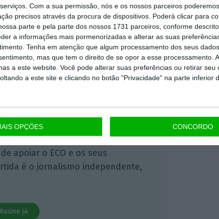
serviços.
Com a sua permissão, nós e os nossos parceiros poderemos 
ção precisos através da procura de dispositivos. Poderá clicar para co
 ECO Premium
ossa parte e pela parte dos nossos 1731 parceiros, conforme descrit
eder a informações mais pormenorizadas e alterar as suas preferência
timento.
Tenha em atenção que algum processamento dos seus dados
mação é mais importante do que
nsentimento, mas que tem o direito de se opor a esse processamento. A
as a este website. Você pode alterar suas preferências ou retirar seu
dependente e rigoroso.
tando a este site e clicando no botão "Privacidade" na parte inferior 
Premium e tenha acesso a notícias
nta, às reportagens e especiais que
ória.
AIS OPÇÕES
CONCORDO
 de apoiar o ECO e os seus
artida é o jornalismo independente,
Assine já