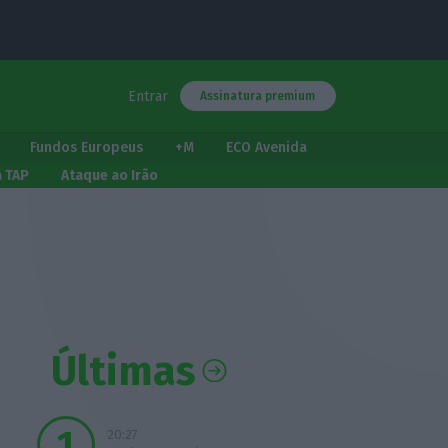
Entrar
Assinatura premium
Fundos Europeus
+M
ECO Avenida
a TAP
Ataque ao Irão
Últimas
20:27