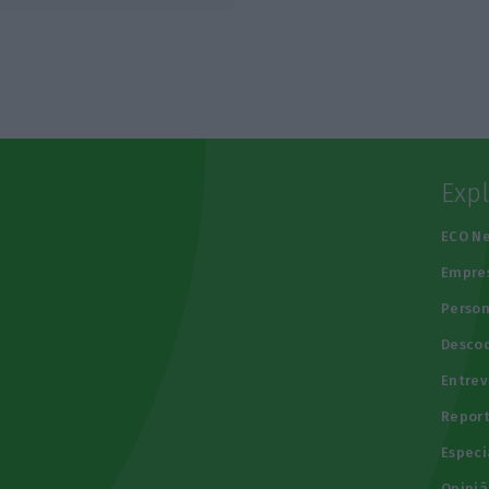
Exp
e
ECO N
Empre
Person
Descod
Entrev
Repor
Especi
Opiniã