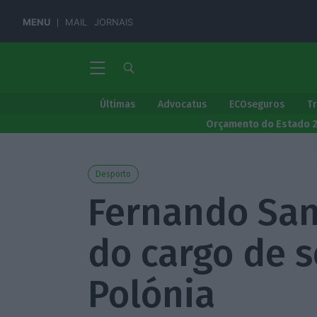
MENU
MAIL
JORNAIS
Últimas
Advocatus
ECOseguros
T
Orçamento do Estado 
Desporto
Fernando San
do cargo de 
Polónia