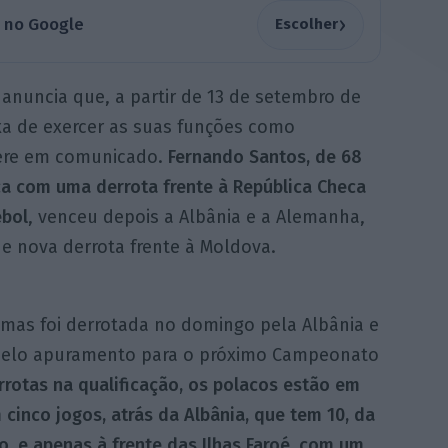
›
a no Google
Escolher
 anuncia que, a partir de 13 de setembro de
xa de exercer as suas funções como
fere em comunicado.
Fernando Santos, de 68
aca com uma derrota frente à República Checa
ebol
, venceu depois a Albânia e a Alemanha,
de nova derrota frente à Moldova.
, mas foi derrotada no domingo pela Albânia e
 pelo apuramento para o próximo Campeonato
rrotas na qualificação, os polacos estão em
cinco jogos, atrás da Albânia, que tem 10, da
, e apenas à frente das Ilhas Faroé, com um.