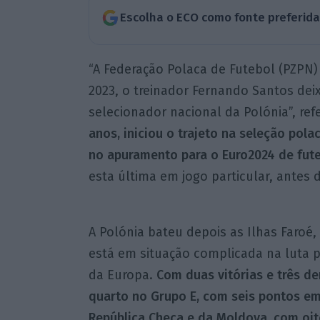
Escolha o ECO como fonte preferid
“A Federação Polaca de Futebol (PZPN)
2023, o treinador Fernando Santos dei
selecionador nacional da Polónia”, re
anos, iniciou o trajeto na seleção pol
no apuramento para o Euro2024 de fut
esta última em jogo particular, antes 
A Polónia bateu depois as Ilhas Faroé
está em situação complicada na luta
da Europa.
Com duas vitórias e três de
quarto no Grupo E, com seis pontos em 
República Checa e da Moldova, com oito