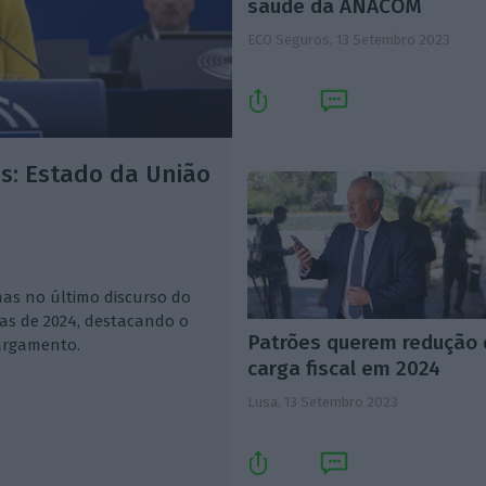
saúde da ANACOM
ECO Seguros,
13 Setembro 2023
es: Estado da União
mas no último discurso do
as de 2024, destacando o
Patrões querem redução
largamento.
carga fiscal em 2024
Lusa,
13 Setembro 2023