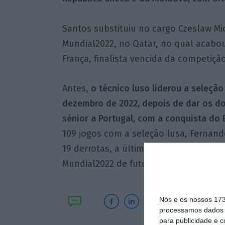
Santos substituiu no cargo Czeslaw Mi
Mundial2022, no Qatar, no qual acabou
França, finalista vencida da competição
Antes,
o técnico luso liderou a seleçã
dezembro de 2022, depois de dar os doi
sénior a Portugal, com a conquista do 
109 jogos com a seleção lusa, Fernand
19 derrotas, a última das quais frente 
Mundial2022 de futebol.
Nós e os nossos 17
processamos dados p
para publicidade e 