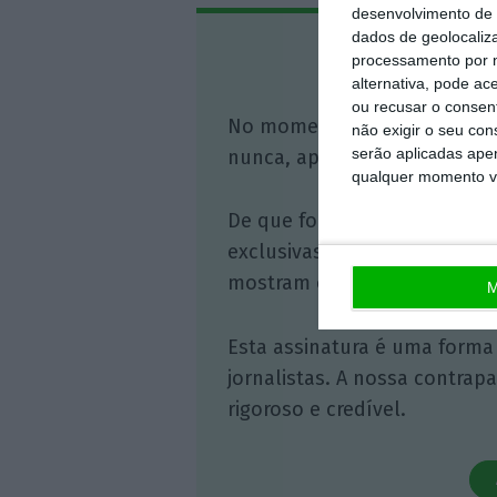
desenvolvimento de 
dados de geolocaliza
Assine o
processamento por n
alternativa, pode ac
ou recusar o consen
No momento em que a infor
não exigir o seu co
serão aplicadas apen
nunca, apoie o jornalismo in
qualquer momento vol
De que forma? Assine o ECO 
exclusivas, à opinião que co
mostram o outro lado da hist
M
Esta assinatura é uma forma
jornalistas. A nossa contrap
rigoroso e credível.