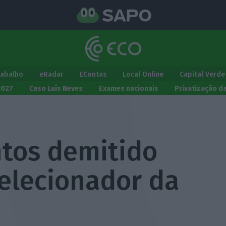
rabalho
eRadar
EContas
Local Online
Capital Verde
2027
Caso Luís Neves
Exames nacionais
Privatização d
tos demitido
selecionador da