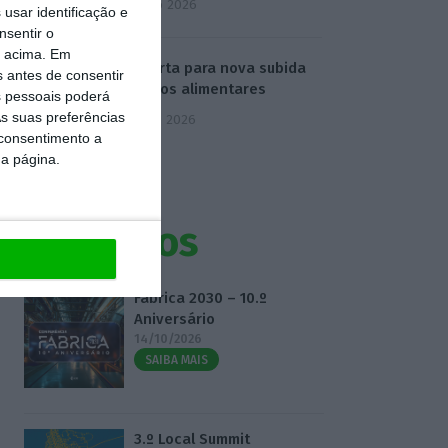
4 Agosto 2026
usar identificação e
nsentir o
o acima. Em
FAO alerta para nova subida
s antes de consentir
de preços alimentares
 pessoais poderá
s suas preferências
5 Agosto 2026
 consentimento a
da página.
Eventos
Fábrica 2030 – 10.º
Aniversário
14/10/2026
SAIBA MAIS
3.º Local Summit