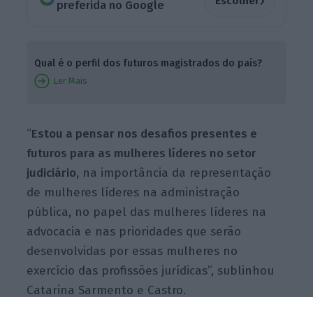
›
Escolher
preferida no Google
Qual é o perfil dos futuros magistrados do país?
Ler Mais
“
Estou a pensar nos desafios presentes e
futuros para as mulheres líderes no setor
judiciário,
na importância da representação
de mulheres líderes na administração
pública, no papel das mulheres líderes na
advocacia e nas prioridades que serão
desenvolvidas por essas mulheres no
exercício das profissões jurídicas”, sublinhou
Catarina Sarmento e Castro.