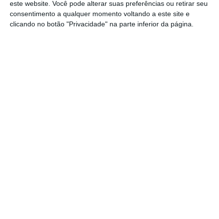
este website. Você pode alterar suas preferências ou retirar seu
masculino”.
consentimento a qualquer momento voltando a este site e
clicando no botão "Privacidade" na parte inferior da página.
“Também o número de mulheres doutoradas
em Direito é atualmente significativamente
superior ao dos homens, o que nos permite
antever que, no que, no futuro, também nas
Faculdades de Direito teremos uma
concentração feminina, com evidentes efeitos
no desempenho de funções científicas e de
gestão”, anteviu.
200 milhões de euros para edifícios da Justiça
Ler Mais
Na opinião da governante,
esta mudança terá