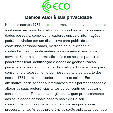
A ministra discursava na sessão de abertura
Damos valor à sua privacidade
da Lisboa Summit 2023, subordinada ao tema
“Women Leaders in Law”, que decorreu na
Nós e os nossos 1731
parceiros
armazenamos e/ou acedemos
a informações num dispositivo, como cookies, e processamos
Ordem dos Advogados (OA), tendo destacado
dados pessoais, como identificadores únicos e informações
as mudanças ocorridas nas últimas duas
padrão enviadas por um dispositivo para publicidade e
décadas no que respeita ao papel da mulher
conteúdos personalizados, medição de publicidade e
conteúdos, pesquisa de audiências e desenvolvimento de
no Direito e nas profissões jurídicas.
serviços.
Com a sua permissão, nós e os nossos parceiros
poderemos usar identificação e dados de geolocalização
Nesta sessão, que contou com a presença da
precisos através da procura de dispositivos. Poderá clicar para
consentir o processamento por nossa parte e pela parte dos
bastonária da OA, Fernanda de Almeida
nossos 1731 parceiros, conforme descrito acima. Em
Pinheiro, a ministra referiu que nas próprias
alternativa, pode aceder a informações mais pormenorizadas e
Faculdades de Direito,
“a presença estudantil
alterar as suas preferências antes de consentir ou recusar o
consentimento.
Tenha em atenção que algum processamento
feminina assume já um papel maioritário, tão
dos seus dados pessoais poderá não exigir o seu
diferente do que era habitual em meados do
consentimento, mas que tem o direito de se opor a esse
século XX, com indiscutível predomínio
processamento. As suas preferências serão aplicadas apenas a