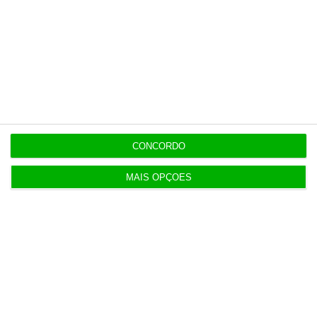
Assine já
Veja todos os planos
CONCORDO
MAIS OPÇÕES
Últimas
17:54
Alemanha pesa 15 vezes mais no PIB europeu que
Portugal
17:15
Ponte 25 de Abril “não é gratuita” por causa da