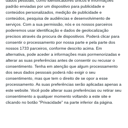
dados pessoais, como identificadores únicos e informações
colocam as empresas que estão em Portugal
padrão enviadas por um dispositivo para publicidade e
numa situação de
desvantagem competitiva
conteúdos personalizados, medição de publicidade e
conteúdos, pesquisa de audiências e desenvolvimento de
em relação à sua concorrência estrangeira”,
serviços.
Com a sua permissão, nós e os nossos parceiros
salienta Armindo Monteiro, numa nota
poderemos usar identificação e dados de geolocalização
enviada às redações.
precisos através da procura de dispositivos. Poderá clicar para
consentir o processamento por nossa parte e pela parte dos
nossos 1733 parceiros, conforme descrito acima. Em
alternativa, pode aceder a informações mais pormenorizadas e
Provedora envia para o Constitucional travão ao
alterar as suas preferências antes de consentir ou recusar o
outsourcing
consentimento.
Tenha em atenção que algum processamento
dos seus dados pessoais poderá não exigir o seu
Ler Mais
consentimento, mas que tem o direito de se opor a esse
processamento. As suas preferências serão aplicadas apenas a
este website. Você pode alterar suas preferências ou retirar seu
Na segunda-feira, a Provedora de Justiça
consentimento a qualquer momento voltando a este site e
anunciou que submeteu ao Tribunal
clicando no botão "Privacidade" na parte inferior da página.
Constitucional um pedido de
declaração de
inconstitucionalidade
de duas das novas
normas introduzidas na lei do trabalho no