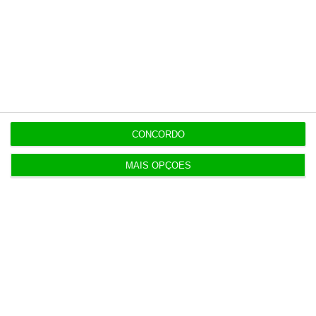
nas férias
12:34
Eclipse. Dos óculos grátis aos telescópios de 12
mil euros
CONCORDO
12:09
Benfica lança petição pela suspensão dos direitos
de TV
MAIS OPÇÕES
11:49
Multicare foca website como ponto de acesso à
área saúde