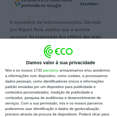
Escolha o ECO como fonte
›
Escolher
preferida no Google
A operadora de telecomunicações, liderada
por Miguel Maia, explica que a quebra
apurada
foi expurgada
dos efeitos das mais-
valias com a venda de torres de
telecomunicação em 2022.
Se estes ganhos
fossem incluídos nas contas do ano passado,
Damos valor à sua privacidade
a descida teria sido bem superior, de 34%.
Nós e os nossos 1733
parceiros
armazenamos e/ou acedemos
a informações num dispositivo, como cookies, e processamos
dados pessoais, como identificadores únicos e informações
Apesar da quebra nos lucros, Miguel Maia,
padrão enviadas por um dispositivo para publicidade e
conteúdos personalizados, medição de publicidade e
indica que, “nos primeiros nove meses do
conteúdos, pesquisa de audiências e desenvolvimento de
ano, a NOS apresenta resultados
serviços.
Com a sua permissão, nós e os nossos parceiros
operacionais robustos, com crescimento na
poderemos usar identificação e dados de geolocalização
precisos através da procura de dispositivos. Poderá clicar para
base de clientes em todos os segmentos do