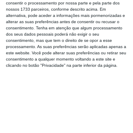
consentir o processamento por nossa parte e pela parte dos
negócio de telecomunicações”.
nossos 1733 parceiros, conforme descrito acima. Em
alternativa, pode aceder a informações mais pormenorizadas e
alterar as suas preferências antes de consentir ou recusar o
Assim, as receitas consolidadas do grupo
consentimento.
Tenha em atenção que algum processamento
cresceram 5,3% para 1.183 milhões de euros,
dos seus dados pessoais poderá não exigir o seu
com destaque para as telecomunicações que
consentimento, mas que tem o direito de se opor a esse
processamento. As suas preferências serão aplicadas apenas a
subiram 3,9% para 1.131,6 milhões de euros,
este website. Você pode alterar suas preferências ou retirar seu
com o aumento do número de serviços,
consentimento a qualquer momento voltando a este site e
nomeadamente nos móveis pós-pagos.
clicando no botão "Privacidade" na parte inferior da página.
No setor audiovisual e de cinema, as vendas
aumentaram
23,5% para 77,2 milhões de
euros. As bilheteiras dos cinemas renderam
6,3 milhões de euros, entre janeiro e
setembro, um impulso de 45,2% em
comparação com o mesmo período do ano
passado, sobretudo devido ao
fenómeno