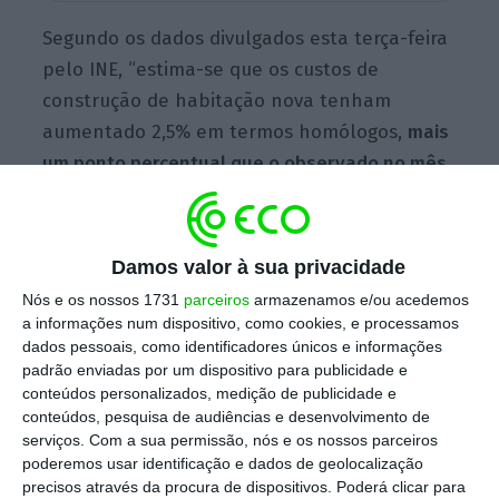
Segundo os dados divulgados esta terça-feira
pelo INE, “estima-se que os custos de
construção de habitação nova tenham
aumentado 2,5% em termos homólogos,
mais
um ponto percentual que o observado no mês
anterior”.
Damos valor à sua privacidade
Por sua vez,
o preço dos materiais
Nós e os nossos 1731
parceiros
armazenamos e/ou acedemos
“apresentaram uma variação de -1,8%
(-2,3%
a informações num dispositivo, como cookies, e processamos
no mês anterior)
e o custo da mão-de-obra
dados pessoais, como identificadores únicos e informações
aumentou 8,7%
, mais 1,8 pontos percentuais
padrão enviadas por um dispositivo para publicidade e
conteúdos personalizados, medição de publicidade e
que em outubro”.
conteúdos, pesquisa de audiências e desenvolvimento de
serviços.
Com a sua permissão, nós e os nossos parceiros
poderemos usar identificação e dados de geolocalização
precisos através da procura de dispositivos. Poderá clicar para