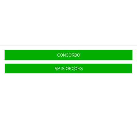
16:54
Luís Neves vai a julgamento pelo Tribunal de
Contas
16:47
CONCORDO
AG do Conta Lá suspensa até quarta-feira
MAIS OPÇÕES
Populares
O seu dinheiro prefere enjoar no mar a morrer na
praia