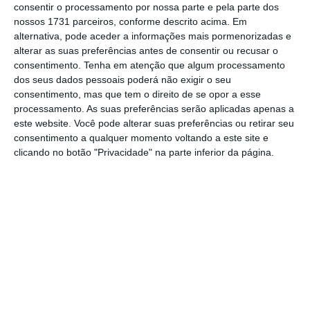
consentir o processamento por nossa parte e pela parte dos
nossos 1731 parceiros, conforme descrito acima. Em
alternativa, pode aceder a informações mais pormenorizadas e
alterar as suas preferências antes de consentir ou recusar o
consentimento.
Tenha em atenção que algum processamento
dos seus dados pessoais poderá não exigir o seu
consentimento, mas que tem o direito de se opor a esse
processamento. As suas preferências serão aplicadas apenas a
este website. Você pode alterar suas preferências ou retirar seu
consentimento a qualquer momento voltando a este site e
clicando no botão "Privacidade" na parte inferior da página.
Desta forma, o custo com a mão-de-obra
contribuiu com 3,6 pontos percentuais (2,8
pontos no mês anterior) para a formação da
taxa de variação homóloga do índice,
enquanto os materiais tiveram uma
contribuição negativa de 1,1 pontos
percentuais (-1,3 pontos em outubro).