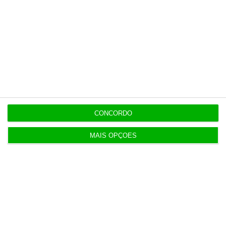
19:14
Fecho de fábrica de calçado em Gaia atira 54 para
desemprego
Populares
CONCORDO
Serão os salários apenas a ponta de um
MAIS OPÇÕES
icebergue?
3 Agosto 2026
Candidaturas prolongadas até 10 de setembro
3 Agosto 2026