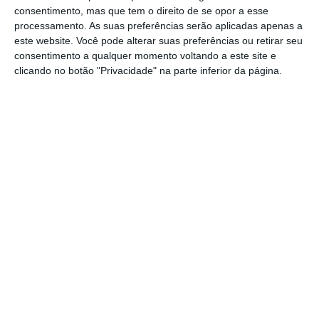
A
tutela
explicou
ao JN
que os valores apenas
consentimento, mas que tem o direito de se opor a esse
podem ser atualizados quando estiver
processamento. As suas preferências serão aplicadas apenas a
este website. Você pode alterar suas preferências ou retirar seu
terminado o processo legislativo referente ao
consentimento a qualquer momento voltando a este site e
Regime de Gestão de Fluxos Específicos de
clicando no botão "Privacidade" na parte inferior da página.
Resíduos
que “estabelece as novas regras
para a aprovação do modelo de cálculo dos
valores das contrapartidas financeiras, e que
se encontra para promulgação”. No entanto,
a Associação Nacional de Municípios
Portugueses já criticou o Governo por “não
haver aumentos desde 2017”.
As câmaras
“não suportam mais a não atualização de
valores”
, disse Hélder Sousa e Silva,
presidente dos autarcas social-democratas e
autarca de Mafra.