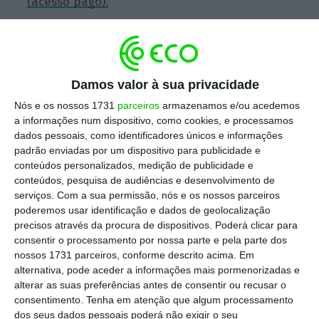
(acesso pago).
Escolha o ECO como fonte
›
Escolher
preferida no Google
Damos valor à sua privacidade
Nós e os nossos 1731
parceiros
armazenamos e/ou acedemos
Em causa está o modelo de cálculo e dos
a informações num dispositivo, como cookies, e processamos
valores das taxas a pagar pelas entidades,
dados pessoais, como identificadores únicos e informações
que deveriam ter sido atualizados a 1 de
padrão enviadas por um dispositivo para publicidade e
conteúdos personalizados, medição de publicidade e
janeiro deste ano. No entanto, como o
conteúdos, pesquisa de audiências e desenvolvimento de
diploma para atualizar os valores não foi
serviços.
Com a sua permissão, nós e os nossos parceiros
feito a tempo, o Governo prolongou até 30 de
poderemos usar identificação e dados de geolocalização
precisos através da procura de dispositivos. Poderá clicar para
junho a vigência das taxas que estavam em
consentir o processamento por nossa parte e pela parte dos
vigor para assegurar a continuidade de
nossos 1731 parceiros, conforme descrito acima. Em
serviço.
alternativa, pode aceder a informações mais pormenorizadas e
alterar as suas preferências antes de consentir ou recusar o
consentimento.
Tenha em atenção que algum processamento
dos seus dados pessoais poderá não exigir o seu