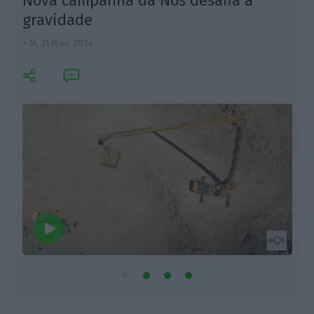
Nova campanha da Nos desafia a
gravidade
+ M,
31 Maio 2024
L