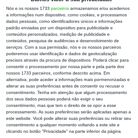
Regional, na sequência de um requerimento
Nós e os nossos 1733
parceiros
armazenamos e/ou acedemos
do PS.
“Aquilo que aconteceu deve ser lido
a informações num dispositivo, como cookies, e processamos
dados pessoais, como identificadores únicos e informações
como um processo de aprendizagem onde se
padrão enviadas por um dispositivo para publicidade e
aprende a fazer melhor no futuro”, reforçou.
conteúdos personalizados, medição de publicidade e
conteúdos, pesquisa de audiências e desenvolvimento de
serviços.
Com a sua permissão, nós e os nossos parceiros
Candidato à Azores Airlines não desiste da
poderemos usar identificação e dados de geolocalização
privatização
precisos através da procura de dispositivos. Poderá clicar para
Ler Mais
consentir o processamento por nossa parte e pela parte dos
nossos 1733 parceiros, conforme descrito acima. Em
alternativa, pode aceder a informações mais pormenorizadas e
Em 2 de maio, o Governo dos Açores cancelou
alterar as suas preferências antes de consentir ou recusar o
consentimento.
Tenha em atenção que algum processamento
o concurso de privatização da companhia
dos seus dados pessoais poderá não exigir o seu
aérea Azores Airlines, anunciado a intenção
consentimento, mas que tem o direito de se opor a esse
de lançar um novo procedimento.
O executivo
processamento. As suas preferências serão aplicadas apenas a
este website. Você pode alterar suas preferências ou retirar seu
açoriano alegou que a companhia estava
consentimento a qualquer momento voltando a este site e
avaliada em seis milhões de euros no início do
clicando no botão "Privacidade" na parte inferior da página.