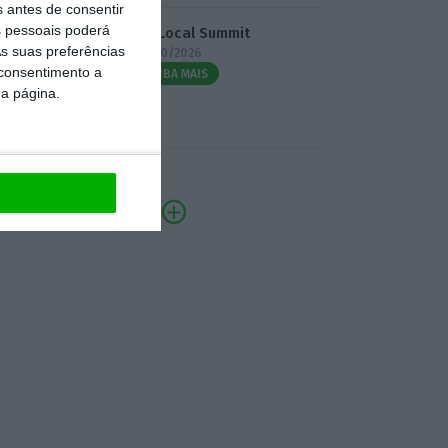
s antes de consentir
 pessoais poderá
3.º Local Summit
s suas preferências
07/10/2026
 consentimento a
SAIBA MAIS
da página.