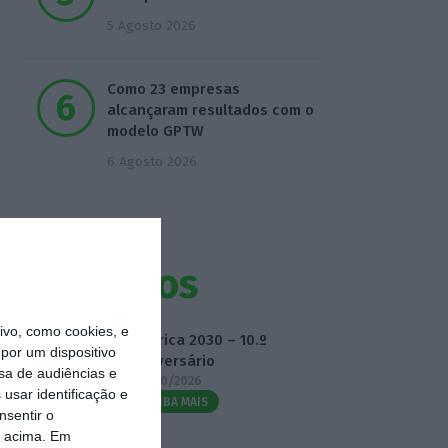
5 Agosto 2026
Como 23 empresas
alcançaram resultados com o
modelo GPTW
6 Agosto 2026
Eventos
vo, como cookies, e
Fábrica 2030 – 10.º
por um dispositivo
Aniversário
sa de audiências e
14/10/2026
usar identificação e
SAIBA MAIS
nsentir o
o acima. Em