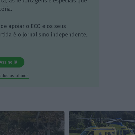
nta, às reportagens e especiais que
ória.
 de apoiar o ECO e os seus
artida é o jornalismo independente,
Assine já
todos os planos