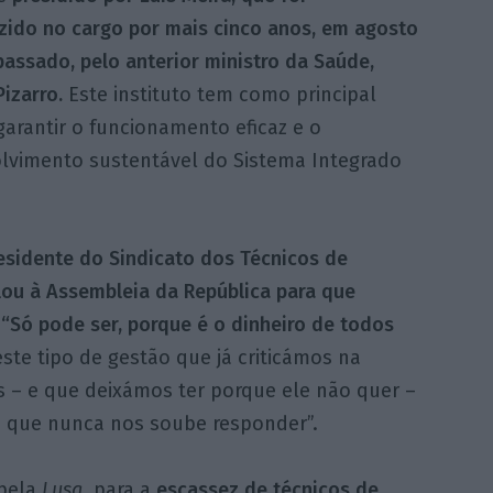
zido no cargo por mais cinco anos, em agosto
assado, pelo anterior ministro da Saúde,
izarro.
Este instituto tem como principal
arantir o funcionamento eficaz e o
lvimento sustentável do Sistema Integrado
esidente do Sindicato dos Técnicos de
lou à Assembleia da República para que
“Só pode ser, porque é o dinheiro de todos
te tipo de gestão que já criticámos na
– e que deixámos ter porque ele não quer –
, que nunca nos soube responder”.
 pela
Lusa
, para a
escassez de técnicos de