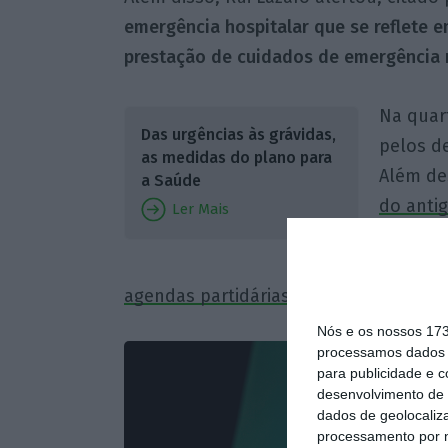
emergência hospitalar que se reflete 
prestação de cuidados de emergência 
Na quart
Das urgências às grávidas,
pelos d
as medidas do plano para
Além de
a Saúde
do antig
Ler Mais
que a 2
entidad
agendas partidárias”,
embora tenha de 
Nós e os nossos 17
processamos dados p
para publicidade e 
desenvolvimento de 
dados de geolocaliza
processamento por n