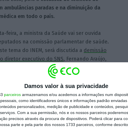
em ambulâncias paradas e na diminuição da
médica em todo o país.
a-feira, a ministra da Saúde vai ser ouvida
eputados na comissão parlamentar de saúde.
ste tema do INEM, será discutida a
demissão
o diretor executivo do SNS
, Fernando Araújo,
2 de maio disse aos deputados que a
e
deve “estar acima de questões políticas ou
“merecer a confiança” do Governo.
Damos valor à sua privacidade
33
parceiros
armazenamos e/ou acedemos a informações num dispositi
essoais, como identificadores únicos e informações padrão enviadas 
conteúdos personalizados, medição de publicidade e conteúdos, pesqui
serviços.
Com a sua permissão, nós e os nossos parceiros poderemos 
ção precisos através da procura de dispositivos. Poderá clicar para co
ossa parte e pela parte dos nossos 1733 parceiros, conforme descrit