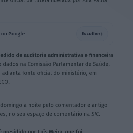
te oficial da tutela liderada por Ana Paula
›
a no Google
Escolher
edido de auditoria administrativa e financeira
o dados na Comissão Parlamentar de Saúde,
 adianta fonte oficial do ministério, em
ECO.
o domingo à noite pelo comentador e antigo
des, no seu espaço de comentário na
SIC
.
 é
presidido por Luís Meira, que foi