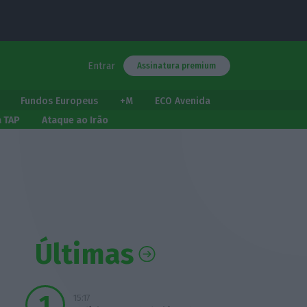
Entrar
Assinatura premium
Fundos Europeus
+M
ECO Avenida
a TAP
Ataque ao Irão
Últimas
15:17