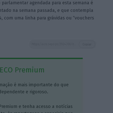
 parlamentar agendada para esta semana é
entado na semana passada, e que contempla
, com uma linha para grávidas ou “vouchers
https://eco.sapo.pt/2024/06/03/governo-pede-auditoria-administrativa-e-financeira-ao-inem-sindicato-acusa-luis-meira-de-gestao-danosa/
Copiar
 ECO Premium
mação é mais importante do que
dependente e rigoroso.
Premium e tenha acesso a notícias