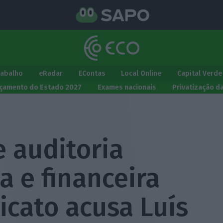
rabalho
eRadar
EContas
Local Online
Capital Verde
çamento do Estado 2027
Exames nacionais
Privatização d
 auditoria
a e financeira
icato acusa Luís