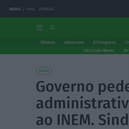
MENU
MAIL
JORNAIS
Últimas
Advocatus
ECOseguros
T
Caso Luís Neves
Or
Saúde
Governo pede
administrativ
ao INEM. Sind