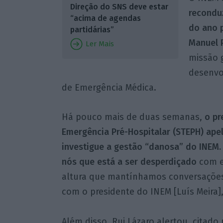
Direção do SNS deve estar
recondu
“acima de agendas
do ano p
partidárias”
Manuel P
Ler Mais
missão g
desenvo
de Emergência Médica.
Há pouco mais de duas semanas,
o pr
Emergência Pré-Hospitalar (STEPH) ape
investigue a gestão “danosa” do INEM. 
nós que está a ser desperdiçado
com es
altura que mantínhamos conversações 
com o presidente do INEM [Luís Meira]
Além disso, Rui Lázaro alertou, citado