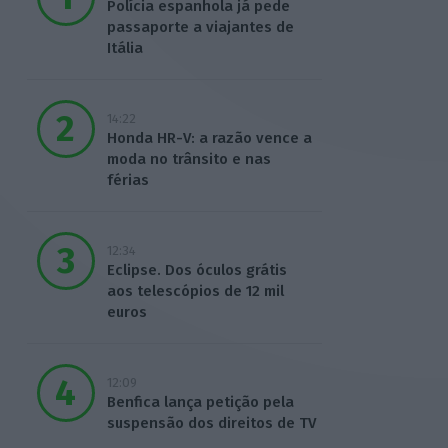
Polícia espanhola já pede
passaporte a viajantes de
Itália
14:22
Honda HR-V: a razão vence a
moda no trânsito e nas
férias
12:34
Eclipse. Dos óculos grátis
aos telescópios de 12 mil
euros
12:09
Benfica lança petição pela
suspensão dos direitos de TV