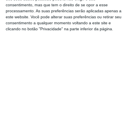
nunca falei com ele por qualquer meio
. Tudo o
consentimento, mas que tem o direito de se opor a esse
resto passa-me completamente ao lado”,
processamento. As suas preferências serão aplicadas apenas a
este website. Você pode alterar suas preferências ou retirar seu
afirmou.
consentimento a qualquer momento voltando a este site e
clicando no botão "Privacidade" na parte inferior da página.
Filipe Melo afirmou durante os trabalhos da
comissão que o
Chega entregou um
requerimento para a audição urgente de
António Costa e de João Galamba
.
A TAP fechou o exercício de 2023 com um lucro
recorde de 177 milhões de euros
, mas os
últimos três meses do ano saldaram-se num
prejuízo de 26,2 milhões, devido ao aumento
dos custos com pessoal resultantes da
retirada dos cortes salariais impostos após a
pandemia e das novas condições acordadas