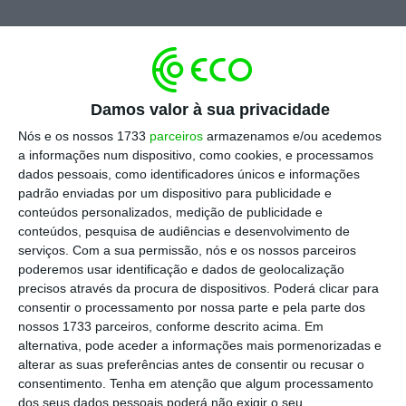
Na chamada com o ex-ministro das
Infraestruturas, António Costa diz ter “um gajo
muito bom”, o então presidente executivo da
Damos valor à sua privacidade
SATA, Luís Rodrigues
, como o substituto de
Christine Ourmières-Widener na liderança da
Nós e os nossos 1733
parceiros
armazenamos e/ou acedemos
a informações num dispositivo, como cookies, e processamos
TAP. “É um fator de tranquilidade e
dados pessoais, como identificadores únicos e informações
descompressão”, elogia o chefe do governo
padrão enviadas por um dispositivo para publicidade e
socialista. “E ele aceita?”, questionou depois
conteúdos personalizados, medição de publicidade e
conteúdos, pesquisa de audiências e desenvolvimento de
Galamba, ao que António Costa responde que
serviços.
Com a sua permissão, nós e os nossos parceiros
sim, acrescentando que já tinha falado “com
poderemos usar identificação e dados de geolocalização
o Fernando [Medina]”.
precisos através da procura de dispositivos. Poderá clicar para
consentir o processamento por nossa parte e pela parte dos
nossos 1733 parceiros, conforme descrito acima. Em
“Fico muito lisonjeado com o comentário”
,
alternativa, pode aceder a informações mais pormenorizadas e
respondeu o atual presidente da TAP aos
alterar as suas preferências antes de consentir ou recusar o
consentimento.
Tenha em atenção que algum processamento
deputados. “
Não conheço António Costa,
dos seus dados pessoais poderá não exigir o seu