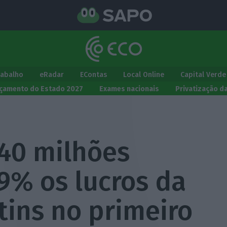
rabalho
eRadar
EContas
Local Online
Capital Verde
çamento do Estado 2027
Exames nacionais
Privatização d
40 milhões
9% os lucros da
tins no primeiro