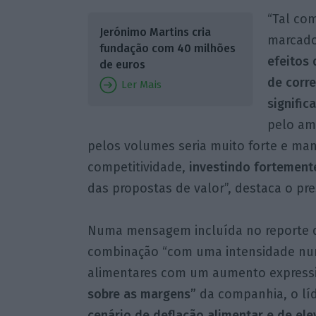
“Tal co
Jerónimo Martins cria
marcado,
fundação com 40 milhões
efeitos
de euros
de corr
Ler Mais
signific
pelo am
pelos volumes seria muito forte e man
competitividade,
investindo fortement
das propostas de valor”, destaca o pre
Numa mensagem incluída no reporte 
combinação “com uma intensidade nun
alimentares com um aumento expressi
sobre as margens”
da companhia, o líd
cenário de deflação alimentar e de ele