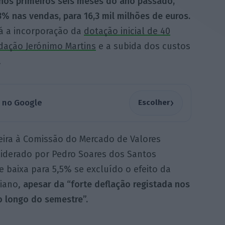
nos primeiros seis meses do ano passado,
% nas vendas, para 16,3 mil milhões de euros.
tá a incorporação da
dotação inicial de 40
dação Jerónimo Martins
e a subida dos custos
.
›
a no Google
Escolher
eira à Comissão do Mercado de Valores
 liderado por Pedro Soares dos Santos
e baixa para 5,5% se excluído o efeito da
biano,
apesar da “forte deflação registada nos
o longo do semestre”.