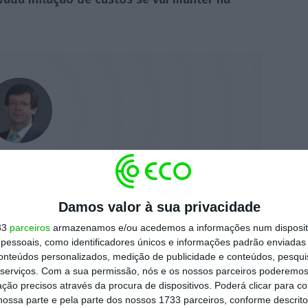
da visibilidade sobre a
tamento dos consumidores
Damos valor à sua privacidade
operamos, prevemos que o
33
parceiros
armazenamos e/ou acedemos a informações num dispositi
ção alimentar e elevada
essoais, como identificadores únicos e informações padrão enviadas 
 se mantenha ao longo do
conteúdos personalizados, medição de publicidade e conteúdos, pesqui
serviços.
Com a sua permissão, nós e os nossos parceiros poderemos 
o semestre.”
ção precisos através da procura de dispositivos. Poderá clicar para co
ossa parte e pela parte dos nossos 1733 parceiros, conforme descrit