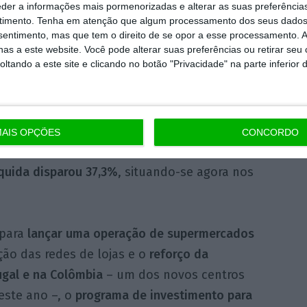
eder a informações mais pormenorizadas e alterar as suas preferência
oares dos Santos
timento.
Tenha em atenção que algum processamento dos seus dados
cutivo da Jerónimo Martins
nsentimento, mas que tem o direito de se opor a esse processamento. A
as a este website. Você pode alterar suas preferências ou retirar seu
tando a este site e clicando no botão "Privacidade" na parte inferior 
dado subiu 3,5%
, para mil milhões de euros,
em preço e da desalavancagem operacional”
.
AIS OPÇÕES
CONCORDO
pontos base
face ao primeiro semestre do ano
íquida
disparou 37,3%
, situando-se agora nos
 para
lançar uma operação de supermercados
ão das redes de lojas e o
reforço da
ugal e na Colômbia
– um dos novos centros
deste ano –, o
programa de investimento para