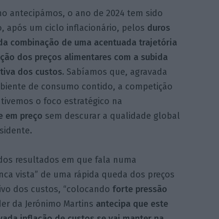
mo antecipámos, o ano de 2024 tem sido
 após um ciclo inflacionário, pelos
duros
 da combinação de uma acentuada trajetória
eção dos preços alimentares com a subida
ativa dos custos.
Sabíamos que, agravada
biente de consumo contido, a competição
tivemos o foco estratégico na
e em preço
sem descurar a qualidade global
sidente.
dos resultados em que fala numa
ca vista” de uma rápida queda dos preços
vo dos custos, “colocando
forte pressão
er da Jerónimo Martins
antecipa que este
vada inflação de custos se vai manter na