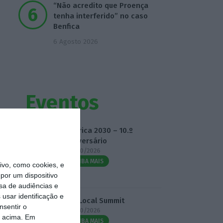
“Não acredito que Proença
tenha interferido” no caso
Benfica
6 Agosto 2026
Eventos
Fábrica 2030 – 10.º
Aniversário
14/10/2026
SAIBA MAIS
vo, como cookies, e
por um dispositivo
sa de audiências e
usar identificação e
3.º Local Summit
nsentir o
07/10/2026
o acima. Em
SAIBA MAIS