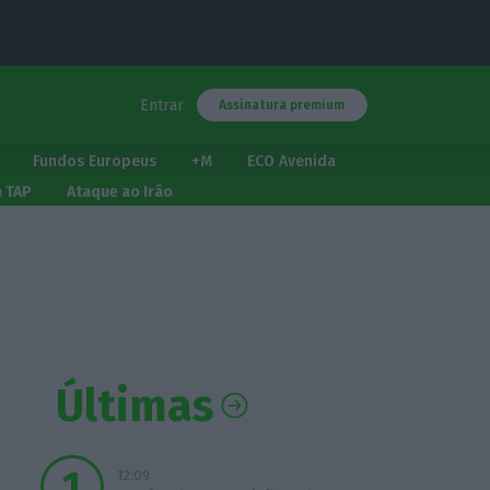
Entrar
Assinatura premium
Fundos Europeus
+M
ECO Avenida
a TAP
Ataque ao Irão
Últimas
12:09