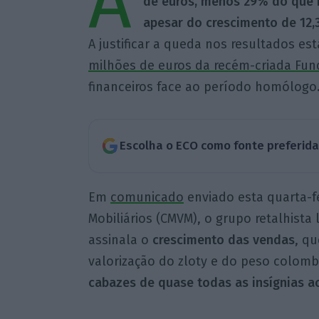
A
de euros, menos 29% do que 
apesar do crescimento de 12,3
A justificar a queda nos resultados es
milhões de euros da recém-criada Fun
financeiros face ao período homólogo
Escolha o ECO como fonte preferid
Em
comunicado
enviado esta quarta-f
Mobiliários (CMVM), o grupo retalhista
assinala o
crescimento das vendas
, qu
valorização do zloty e do peso colom
cabazes de quase todas as insígnias a