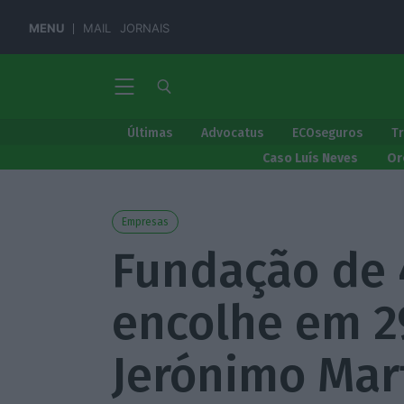
MENU
MAIL
JORNAIS
Últimas
Advocatus
ECOseguros
T
Caso Luís Neves
Or
Empresas
Fundação de 
encolhe em 2
Jerónimo Mar