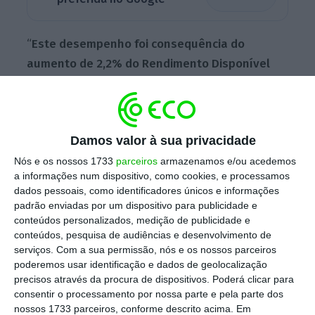
“
Este desempenho foi consequência do
aumento de 2,2% do Rendimento Disponível
Bruto
(2,4% no trimestre anterior), superior
ao crescimento de 1,4% do consumo privado”,
refere o INE em comunicado.
Damos valor à sua privacidade
Nós e os nossos 1733
parceiros
armazenamos e/ou acedemos
Desde o segundo trimestre de 2023 que a taxa
a informações num dispositivo, como cookies, e processamos
dados pessoais, como identificadores únicos e informações
de poupança das famílias medida em
padrão enviadas por um dispositivo para publicidade e
percentagem do seu rendimento disponível
conteúdos personalizados, medição de publicidade e
está a recuperar
, encontrando-se atualmente
conteúdos, pesquisa de audiências e desenvolvimento de
serviços.
Com a sua permissão, nós e os nossos parceiros
no valor mais elevado desde o quarto
poderemos usar identificação e dados de geolocalização
trimestre de 2021.
precisos através da procura de dispositivos. Poderá clicar para
consentir o processamento por nossa parte e pela parte dos
nossos 1733 parceiros, conforme descrito acima. Em