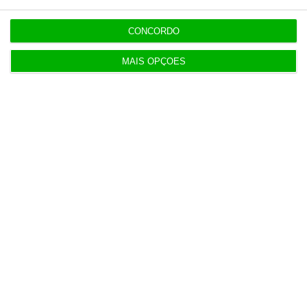
Populares
CONCORDO
Atirar areia aos olhos, passatempo de verão
MAIS OPÇÕES
deste Governo
6 Agosto 2026
Alibaba apresenta o modelo de IA mais avançado
da empresa
3 Agosto 2026
Turismo: Madrid regista melhor junho de todos os
tempos
4 Agosto 2026
Linklaters e Pérez-Llorca assessoram venda da