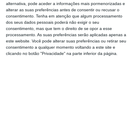
alternativa, pode aceder a informações mais pormenorizadas e
alterar as suas preferências antes de consentir ou recusar o
consentimento.
Tenha em atenção que algum processamento
dos seus dados pessoais poderá não exigir o seu
consentimento, mas que tem o direito de se opor a esse
processamento. As suas preferências serão aplicadas apenas a
este website. Você pode alterar suas preferências ou retirar seu
consentimento a qualquer momento voltando a este site e
clicando no botão "Privacidade" na parte inferior da página.
Fonte: INE.
Além disso, o nível de poupança das famílias
nacionais encontra-se também
acima
da taxa
média de poupança de 8,3% verificada no
período entre 2016 e 2023, onde pontifica
2020 como o ano com a taxa de poupança mais
elevada (12%) e 2017 como o ano com a taxa
de poupança mais baixa
(6,5%).