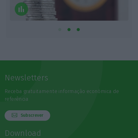
Newsletters
Receba gratuitamente informação económica de
referência
Subscrever
Download