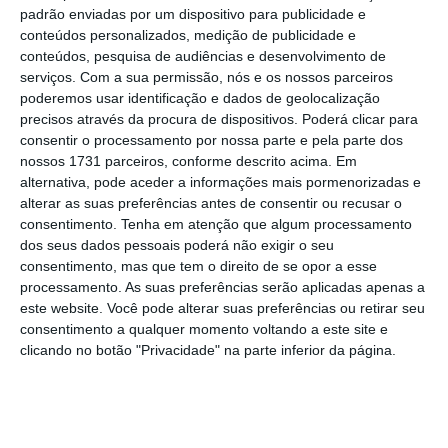
operações de crédito à habitação passou de
padrão enviadas por um dispositivo para publicidade e
conteúdos personalizados, medição de publicidade e
3,55% em agosto para 3,47% em setembro
,
conteúdos, pesquisa de audiências e desenvolvimento de
estando também a cair há 11 meses seguidos.
serviços.
Com a sua permissão, nós e os nossos parceiros
poderemos usar identificação e dados de geolocalização
precisos através da procura de dispositivos. Poderá clicar para
É importante notar que, no contexto
consentir o processamento por nossa parte e pela parte dos
europeu,
Portugal apresentou a sétima taxa
nossos 1731 parceiros, conforme descrito acima. Em
de juro média mais baixa para novos
alternativa, pode aceder a informações mais pormenorizadas e
alterar as suas preferências antes de consentir ou recusar o
empréstimos à habitação, situando-se abaixo
consentimento.
Tenha em atenção que algum processamento
da média da área do euro, que se fixou em
dos seus dados pessoais poderá não exigir o seu
3,59% após uma diminuição de 0,10 pontos
consentimento, mas que tem o direito de se opor a esse
processamento. As suas preferências serão aplicadas apenas a
percentuais.
este website. Você pode alterar suas preferências ou retirar seu
consentimento a qualquer momento voltando a este site e
clicando no botão "Privacidade" na parte inferior da página.