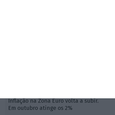
Euribor voltaram a cair de forma acentuada em
outubro, abrindo caminho para novo alívio na
prestação da casa. Financiamentos de 150 mil euros
terão uma redução até 130 euros nos encargos
mensais.
Inflação na Zona Euro volta a subir.
Em outubro atinge os 2%