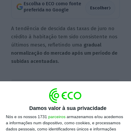
Escolha o ECO como fonte
›
Escolher
preferida no Google
A tendência de descida das taxas de juro no
crédito à habitação tem sido consistente nos
últimos meses, refletindo uma
gradual
normalização do mercado após um período de
subidas acentuadas.
Prestação cai até 16% em novembro após alívio das
Euribor
Ler Mais
Damos valor à sua privacidade
Nós e os nossos 1731
parceiros
armazenamos e/ou acedemos
Os dados do Banco de Portugal revelam
a informações num dispositivo, como cookies, e processamos
também que
a taxa de juro média das novas
dados pessoais, como identificadores únicos e informações