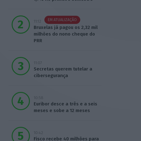
EM ATUALIZAÇÃO
11:12
Bruxelas já pagou os 2,32 mil
milhões do nono cheque do
PRR
11:07
Secretas querem tutelar a
cibersegurança
10:58
Euribor desce a três e a seis
meses e sobe a 12 meses
10:42
Fisco recebe 40 milhões para