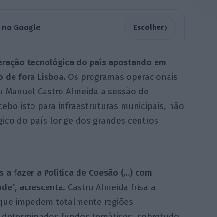
›
a no Google
Escolher
leração tecnológica do país apostando em
o de fora Lisboa.
Os programas operacionais
u Manuel Castro Almeida a sessão de
ebo isto para infraestruturas municipais, não
gico do país longe dos grandes centros
 a fazer a Política de Coesão (…) com
nde”, acrescenta
. Castro Almeida frisa a
 que impedem totalmente regiões
a determinados fundos temáticos, sobretudo