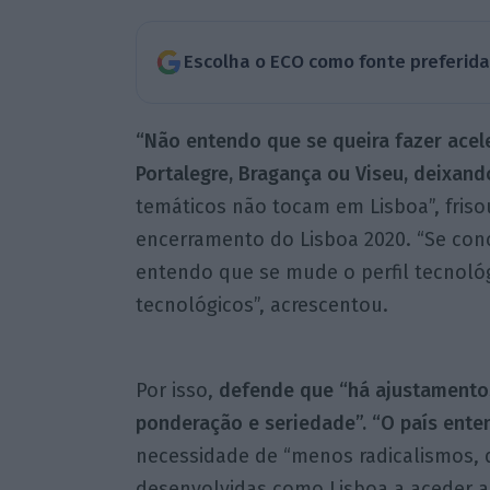
Escolha o ECO como fonte preferid
“Não entendo que se queira fazer ace
Portalegre, Bragança ou Viseu, deixand
temáticos não tocam em Lisboa”, friso
encerramento do Lisboa 2020. “Se conc
entendo que se mude o perfil tecnoló
tecnológicos”, acrescentou.
Por isso,
defende que “há ajustamentos
ponderação e seriedade”. “O país ente
necessidade de “menos radicalismos,
desenvolvidas como Lisboa a aceder 