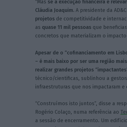
“Mas
se a execução financeira é relevan
Cláudia Joaquim.
A presidente da AD&C 
projetos
de competitividade e internac
as
quase 11 mil pessoas
que beneficiar
concretos que materializam o impacto 
Apesar de o “cofinanciamento em Lisboa
– é mais baixo por ser uma região mais
realizar grandes projetos “impactantes”
técnico/cientificas, sublinhou a gesto
infraestruturas que nos impactaram e 
“Construímos isto juntos”, disse a res
Rogério Colaço, numa referência ao
Te
a sessão de encerramento. Um edifíci