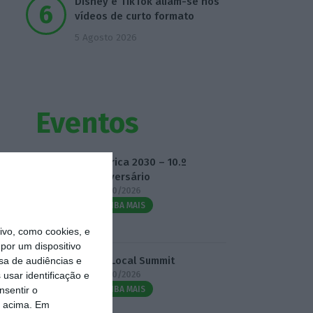
Disney e TikTok aliam-se nos
vídeos de curto formato
5 Agosto 2026
Eventos
Fábrica 2030 – 10.º
Aniversário
14/10/2026
SAIBA MAIS
vo, como cookies, e
por um dispositivo
3.º Local Summit
sa de audiências e
07/10/2026
usar identificação e
nsentir o
SAIBA MAIS
o acima. Em