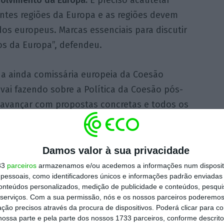
entes regiões da Europa e as regiões devem
dos europeus. Marcas essenciais para discutir
s da Europa”, defendeu.
 a ainda comissária europeia da Coesão
ai fazendo sobre a Política da Coesão pós-
 avançar com propostas concretas e todos os
mente neste debate e na construção desta
Damos valor à sua privacidade
ecessário “assumir a coesão económica e
33
parceiros
armazenamos e/ou acedemos a informações num dispositi
essoais, como identificadores únicos e informações padrão enviadas 
ue temos um alargamento à porta”,
conteúdos personalizados, medição de publicidade e conteúdos, pesqui
Estados-membros vai permitir o da Europa
serviços.
Com a sua permissão, nós e os nossos parceiros poderemos 
ção precisos através da procura de dispositivos. Poderá clicar para co
sável.
ossa parte e pela parte dos nossos 1733 parceiros, conforme descrit