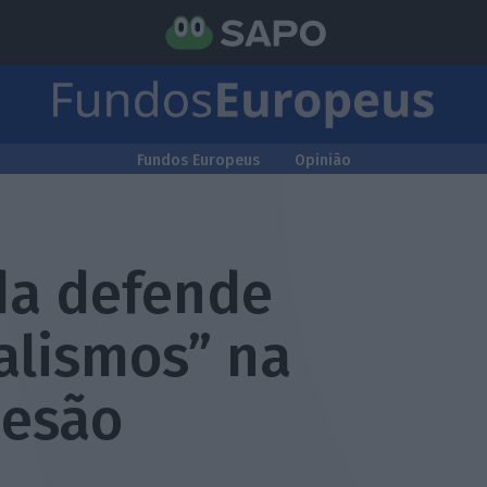
Fundos Europeus
Opinião
da defende
alismos” na
oesão