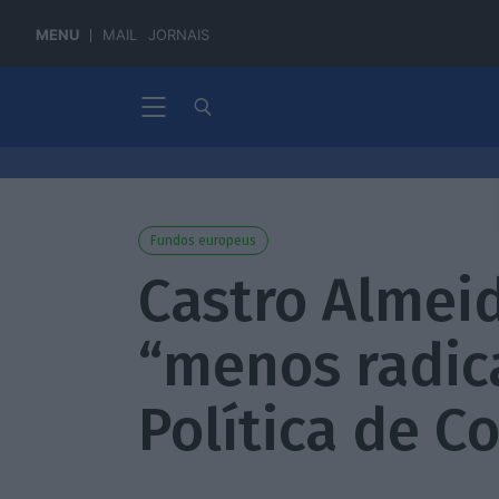
MENU
MAIL
JORNAIS
Fundos europeus
Castro Almei
“menos radic
Política de C