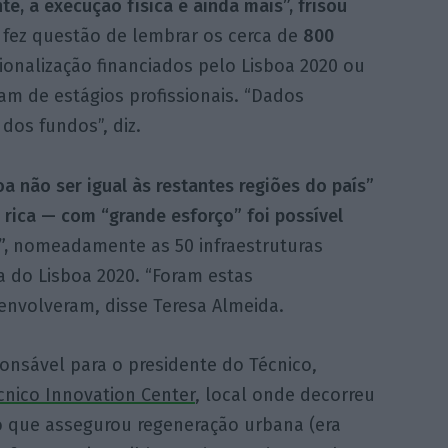
te, a execução física é ainda mais”, frisou
fez questão de lembrar os cerca de
800
ionalização financiados pelo Lisboa 2020 ou
am de estágios profissionais. “Dados
dos fundos”, diz.
 não ser igual às restantes regiões do país”
 rica — com “grande esforço” foi possível
,
nomeadamente as 50 infraestruturas
ra do Lisboa 2020. “Foram estas
envolveram, disse Teresa Almeida.
ponsável para o presidente do Técnico,
cnico Innovation Center
, local onde decorreu
o que assegurou regeneração urbana (era