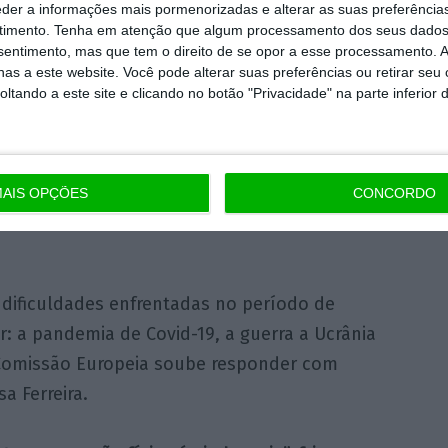
eder a informações mais pormenorizadas e alterar as suas preferência
s euros de ganho por cada
timento.
Tenha em atenção que algum processamento dos seus dados
nsentimento, mas que tem o direito de se opor a esse processamento. A
os
as a este website. Você pode alterar suas preferências ou retirar seu
tando a este site e clicando no botão "Privacidade" na parte inferior 
ado um papel fundamental esse sucesso.
ido um impacto positivo sobre a economia.
 por cada euro investido, contribuindo assim
AIS OPÇÕES
CONCORDO
,
recordou a presidente da Agência para o
 dificuldades enfrentadas no período de
: a pandemia de Covid-19, a guerra a Ucrânia
a Comissão Europeia soube responder com
a Ferreira.