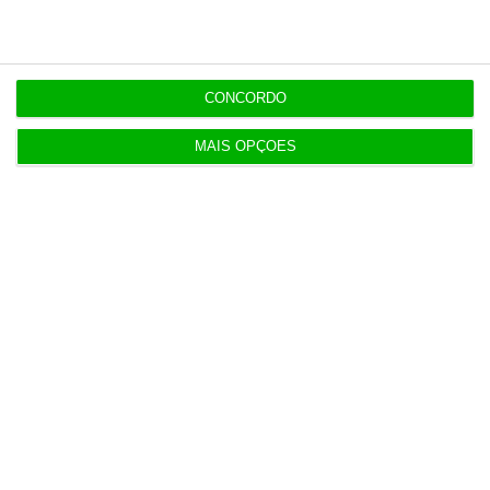
salão de baile
19:42
CONCORDO
Bolt, Lime e Byrd criticam referendo às trotinetes
em Lisboa
MAIS OPÇÕES
19:04
Concorrência deixa dona da Fnac comprar 11 lojas
da Staples
18:45
Há escolas que ainda não receberam
reapreciações dos exames