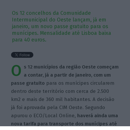
Os 12 concelhos da Comunidade
Intermunicipal do Oeste lançam, já em
janeiro, um novo passe gratuito para os
munícipes. Mensalidade até Lisboa baixa
para 40 euros.
O
s 12 municípios da região Oeste começam
a contar, já a partir de janeiro, com um
passe gratuito
para os munícipes circularem
dentro deste território com cerca de 2.500
km2 e mais de 360 mil habitantes. A decisão
já foi aprovada pela CIM Oeste. S
egundo
apurou o
ECO/Local
Online,
haverá ainda uma
nova tarifa para transporte dos munícipes até