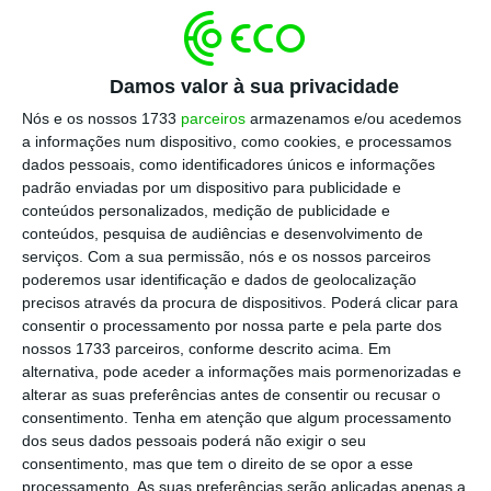
concelhos
fora deste território, incluindo
Lisboa
, e que se situará nos 40 euros.
Damos valor à sua privacidade
Escolha o ECO como fonte
Nós e os nossos 1733
parceiros
armazenamos e/ou acedemos
›
Escolher
preferida no Google
a informações num dispositivo, como cookies, e processamos
dados pessoais, como identificadores únicos e informações
padrão enviadas por um dispositivo para publicidade e
Alcobaça, Alenquer, Arruda dos Vinhos,
conteúdos personalizados, medição de publicidade e
Bombarral, Cadaval, Caldas da Rainha,
conteúdos, pesquisa de audiências e desenvolvimento de
serviços.
Com a sua permissão, nós e os nossos parceiros
Lourinhã, Óbidos, Nazaré, Peniche, Sobral de
poderemos usar identificação e dados de geolocalização
Monte Agraço e Torres Vedras compõem a
precisos através da procura de dispositivos. Poderá clicar para
Comunidade Intermunicipal (CIM) do Oeste.
consentir o processamento por nossa parte e pela parte dos
nossos 1733 parceiros, conforme descrito acima. Em
alternativa, pode aceder a informações mais pormenorizadas e
alterar as suas preferências antes de consentir ou recusar o
Em
fevereiro, a Assembleia Intermunicipal da
consentimento.
Tenha em atenção que algum processamento
CIM Oeste aprovou a aquisição de 51% do
dos seus dados pessoais poderá não exigir o seu
consentimento, mas que tem o direito de se opor a esse
capital da Rodoviária do Oeste
, tornando-se
processamento. As suas preferências serão aplicadas apenas a