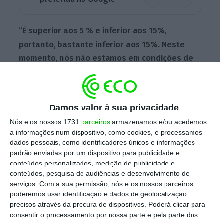
“
É superior aos 5 % e inferior aos 15%,
portanto, bastante inferior aos 15%. Neste
momento, nós não estamos em condições de
aceitar, só aceitaremos um bom acordo, e, por
isso, vamos aguardar”, disse
aos jornalistas o
secretário-geral do SIM, Nuno Rodrigues,
Damos valor à sua privacidade
durante uma pausa de cerca de 60 minutos
Nós e os nossos 1731
parceiros
armazenamos e/ou acedemos
nas negociações com a tutela.
a informações num dispositivo, como cookies, e processamos
dados pessoais, como identificadores únicos e informações
padrão enviadas por um dispositivo para publicidade e
conteúdos personalizados, medição de publicidade e
Médicos marcam greve ao trabalho extraordinário
conteúdos, pesquisa de audiências e desenvolvimento de
em janeiro
serviços.
Com a sua permissão, nós e os nossos parceiros
Ler Mais
poderemos usar identificação e dados de geolocalização
precisos através da procura de dispositivos. Poderá clicar para
consentir o processamento por nossa parte e pela parte dos