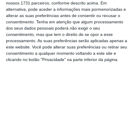
O SIM e o Ministério da Saúde estão reunidos
nossos 1731 parceiros, conforme descrito acima. Em
desde as 10:30 para discutir a nova grelha
alternativa, pode aceder a informações mais pormenorizadas e
alterar as suas preferências antes de consentir ou recusar o
salarial e as normas particulares, depois de
consentimento.
Tenha em atenção que algum processamento
na semana passada a força sindical ter dito
dos seus dados pessoais poderá não exigir o seu
que o entendimento com a tutela estava
consentimento, mas que tem o direito de se opor a esse
processamento. As suas preferências serão aplicadas apenas a
“muito perto”. Por outro lado, questionado se
este website. Você pode alterar suas preferências ou retirar seu
espera alcançar ainda hoje um acordo, Nuno
consentimento a qualquer momento voltando a este site e
Rodrigues mostrou-se confiante.
clicando no botão "Privacidade" na parte inferior da página.
“
Se o Governo pediu para fazer uma pausa
para discutir os valores certamente com o
ministro das Finanças estou em crer que sim.
Ficou bem patente a preocupação por parte do
Governo de resolver o problema
e arranjar
aqui um acordo satisfatório para ambas as
partes”, salientou”.