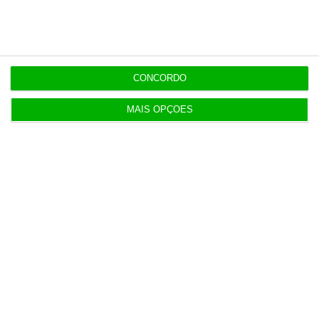
ENTREVISTA
7:05
“O ESG morreu, longa vida ao ESG”
CONCORDO
MAIS OPÇÕES
Populares
Na Estónia, com um olho no céu e outro na Rússia
3 Agosto 2026
Irão anuncia possível acordo com Omã em Ormuz
2 Agosto 2026