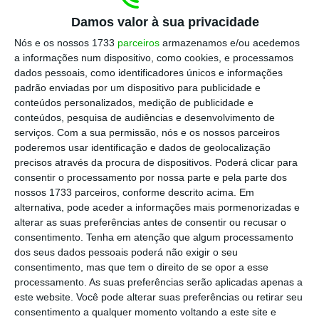
grupos parlamentares do Livre e do PS sobre a
Damos valor à sua privacidade
situação em que se encontra o grupo que detém
Nós e os nossos 1733
parceiros
armazenamos e/ou acedemos
17 marcas, entre as quais a Visão e a Exame.
a informações num dispositivo, como cookies, e processamos
dados pessoais, como identificadores únicos e informações
Na sua intervenção, o jornalista e presidente da
padrão enviadas por um dispositivo para publicidade e
conteúdos personalizados, medição de publicidade e
Trust in News (TiN) adiantou que a administração
conteúdos, pesquisa de audiências e desenvolvimento de
tentou “encontrar saídas”. “
Chegámos ao PER
serviços.
Com a sua permissão, nós e os nossos parceiros
[Processo Especial de Revitalização] com a ideia
poderemos usar identificação e dados de geolocalização
precisos através da procura de dispositivos. Poderá clicar para
absoluta (…) de que teríamos o tempo”
consentir o processamento por nossa parte e pela parte dos
necessário para encontrar o equilíbrio entre os
nossos 1733 parceiros, conforme descrito acima. Em
custos e as receitas da empres
a.
alternativa, pode aceder a informações mais pormenorizadas e
alterar as suas preferências antes de consentir ou recusar o
consentimento.
Tenha em atenção que algum processamento
dos seus dados pessoais poderá não exigir o seu
Futuro da dona da Visão em aberto. Decisão é a 29 de
consentimento, mas que tem o direito de se opor a esse
janeiro
processamento. As suas preferências serão aplicadas apenas a
este website. Você pode alterar suas preferências ou retirar seu
consentimento a qualquer momento voltando a este site e