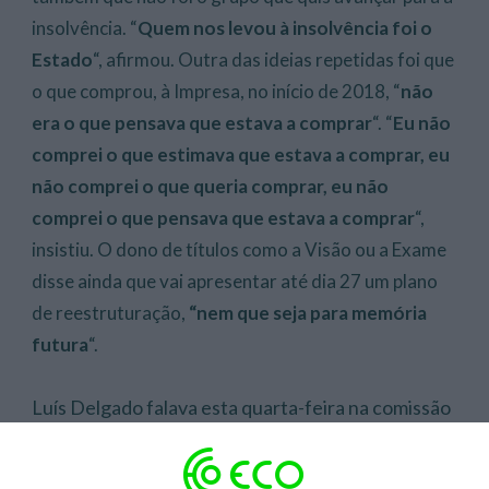
insolvência. “
Quem nos levou à insolvência foi o
Estado
“, afirmou. Outra das ideias repetidas foi que
o que comprou, à Impresa, no início de 2018, “
não
era o que pensava que estava a comprar
“. “
Eu não
comprei o que estimava que estava a comprar, eu
não comprei o que queria comprar, eu não
comprei o que pensava que estava a comprar
“,
insistiu. O dono de títulos como a Visão ou a Exame
disse ainda que vai apresentar até dia 27 um plano
de reestruturação,
“nem que seja para memória
futura
“.
Luís Delgado falava esta quarta-feira na comissão
parlamentar de Cultura, Comunicação, Juventude
e Desporto, no âmbito dos requerimentos dos