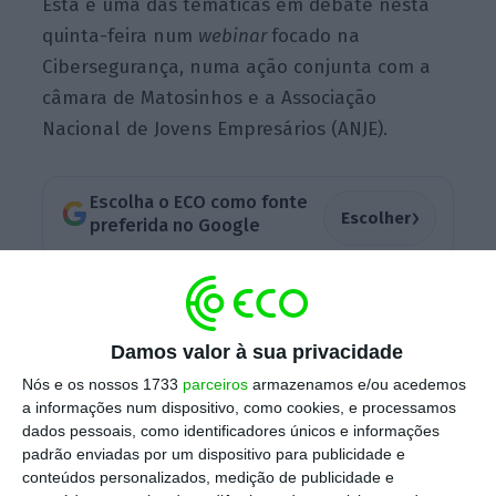
Esta é uma das temáticas em debate nesta
quinta-feira num
webinar
focado na
Cibersegurança, numa ação conjunta com a
câmara de Matosinhos e a Associação
Nacional de Jovens Empresários (ANJE).
Escolha o ECO como fonte
›
Escolher
preferida no Google
Desde outubro que este grupo de
investigação da Universidade do Porto (UP),
Damos valor à sua privacidade
juntamente com o Centro Nacional de
Nós e os nossos 1733
parceiros
armazenamos e/ou acedemos
Cibersegurança e com outros parceiros
a informações num dispositivo, como cookies, e processamos
nacionais, no âmbito do C-HUB – Pólo
dados pessoais, como identificadores únicos e informações
Europeu de Inovação Digital de
padrão enviadas por um dispositivo para publicidade e
conteúdos personalizados, medição de publicidade e
Cibersegurança, tem vindo a realizar várias