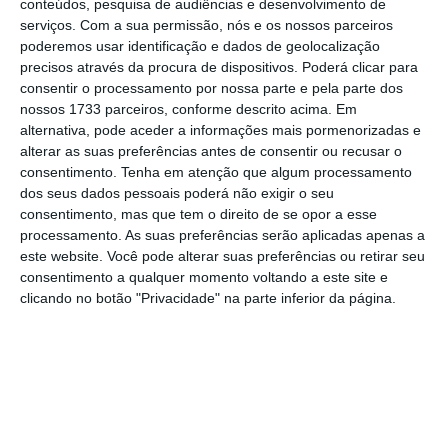
conteúdos, pesquisa de audiências e desenvolvimento de
sessões gratuitas
para promover a
serviços.
Com a sua permissão, nós e os nossos parceiros
transformação digital e a ciber-resiliência das
poderemos usar identificação e dados de geolocalização
precisos através da procura de dispositivos. Poderá clicar para
PME e da Administração Pública.
consentir o processamento por nossa parte e pela parte dos
nossos 1733 parceiros, conforme descrito acima. Em
alternativa, pode aceder a informações mais pormenorizadas e
A sessão desta quinta-feira, em formato
alterar as suas preferências antes de consentir ou recusar o
online, tem como intervenientes Nelson
consentimento.
Tenha em atenção que algum processamento
dos seus dados pessoais poderá não exigir o seu
Sachse (Matosinhos Tech), António Rio Costa
consentimento, mas que tem o direito de se opor a esse
(Centro Nacional de Cibersegurança-CNCS) e
processamento. As suas preferências serão aplicadas apenas a
Rolando Martins, do Centro de Competências
este website. Você pode alterar suas preferências ou retirar seu
consentimento a qualquer momento voltando a este site e
em Cibersegurança e Privacidade da
clicando no botão "Privacidade" na parte inferior da página.
Universidade do Porto.
O novo Regime Jurídico da