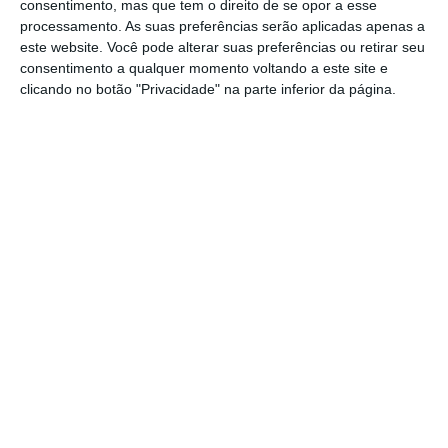
acontece na Europa, são muitos
consentimento, mas que tem o direito de se opor a esse
processamento. As suas preferências serão aplicadas apenas a
competitivos em atrair
este website. Você pode alterar suas preferências ou retirar seu
investimentos. Há um conjunto
consentimento a qualquer momento voltando a este site e
clicando no botão "Privacidade" na parte inferior da página.
de benefícios, incluindo fiscais,
que fomos negociando.
Duarte Faria
CEO da Intraplás
No ano passado, em que a faturação caiu
quase 8%, para 152,4 milhões de euros, mas
em que viu os
lucros aumentarem para dez
milhões de euros,
o
negócio detido pela
família Ferreira
– os dois filhos do fundador
(Anabela e Jorge) são administradores