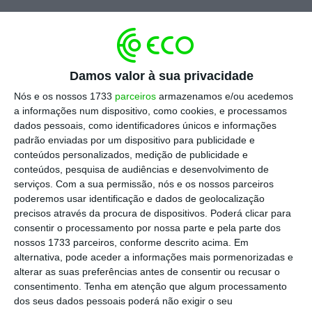
Antes de mais, a
localização foi escolhida por
“critérios de mercado, como a proximidade aos
clientes potenciais e à cadeia de
abastecimento,
como produtores de
Damos valor à sua privacidade
polímeros”.
Nós e os nossos 1733
parceiros
armazenamos e/ou acedemos
a informações num dispositivo, como cookies, e processamos
dados pessoais, como identificadores únicos e informações
“E depois os EUA, ao contrário do que
padrão enviadas por um dispositivo para publicidade e
acontece na Europa, são
muitos competitivos
conteúdos personalizados, medição de publicidade e
conteúdos, pesquisa de audiências e desenvolvimento de
em atrair investimentos. Há um conjunto de
serviços.
Com a sua permissão, nós e os nossos parceiros
benefícios, incluindo fiscais, que fomos
poderemos usar identificação e dados de geolocalização
negociando”, acrescenta Duarte Faria.
precisos através da procura de dispositivos. Poderá clicar para
consentir o processamento por nossa parte e pela parte dos
nossos 1733 parceiros, conforme descrito acima. Em
alternativa, pode aceder a informações mais pormenorizadas e
alterar as suas preferências antes de consentir ou recusar o
consentimento.
Tenha em atenção que algum processamento
Os EUA, ao contrário do que
dos seus dados pessoais poderá não exigir o seu