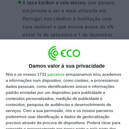
A
taxa Euribor a seis meses,
que passou
em janeiro a ser a mais utilizada em
Portugal nos créditos à habitação com
taxa variável e que esteve acima de 4%
entre 14 de setembro e 1 de dezembro
de 2023,
desceu esta segunda-feira para
2,612%
, menos 0,012 pontos e um novo
mínimo desde 19 de dezembro de 2022.
Damos valor à sua privacidade
Dados do Banco de Portugal (BdP)
Nós e os nossos 1731
parceiros
armazenamos e/ou acedemos
referentes a outubro mostram que a
a informações num dispositivo, como cookies, e processamos
Euribor a seis meses representava
dados pessoais, como identificadores únicos e informações
37,36% do
stock
de empréstimos para a
padrão enviadas por um dispositivo para publicidade e
conteúdos personalizados, medição de publicidade e
habitação própria permanente com taxa
conteúdos, pesquisa de audiências e desenvolvimento de
variável. Os mesmos dados indicam que
serviços.
Com a sua permissão, nós e os nossos parceiros
as Euribor a 12 e a três meses
poderemos usar identificação e dados de geolocalização
precisos através da procura de dispositivos. Poderá clicar para
representavam 33,13% e 25,54%,
consentir o processamento por nossa parte e pela parte dos