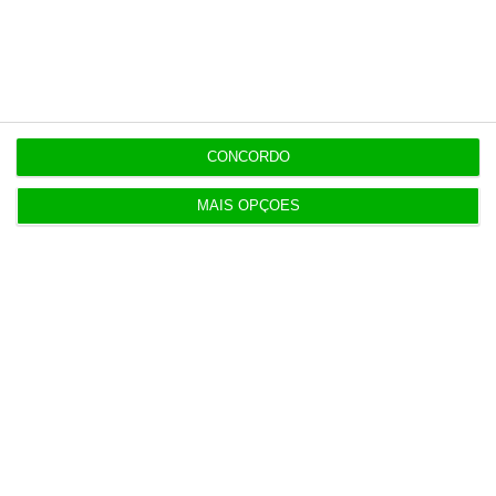
Luís Neves vai a julgamento pelo Tribunal de
Contas
16:47
AG do Conta Lá suspensa até quarta-feira
CONCORDO
MAIS OPÇÕES
Populares
O seu dinheiro prefere enjoar no mar a morrer na
praia
3 Agosto 2026
Do IVA à TSU. As (poucas) obrigações fiscais de