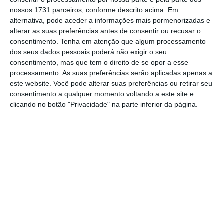
respetivamente.
nossos 1731 parceiros, conforme descrito acima. Em
alternativa, pode aceder a informações mais pormenorizadas e
alterar as suas preferências antes de consentir ou recusar o
No
prazo de 12 meses
, a taxa Euribor,
consentimento.
Tenha em atenção que algum processamento
que esteve acima de 4% entre 16 de
dos seus dados pessoais poderá não exigir o seu
junho e 29 de novembro de 2022,
recuou
consentimento, mas que tem o direito de se opor a esse
processamento. As suas preferências serão aplicadas apenas a
esta segunda-feira, para 2,461%
, menos
este website. Você pode alterar suas preferências ou retirar seu
0,023 pontos do que na sexta-feira.
consentimento a qualquer momento voltando a este site e
clicando no botão "Privacidade" na parte inferior da página.
No mesmo sentido, a
Euribor a três
meses caiu esta segunda-feira, ao ser
fixada em 2,731%,
menos 0,041 pontos do
que na sessão
anterior e um novo
mínimo desde 17 de março de 2023.
A
média da Euribor em novembro desceu a
três, a seis e a 12 meses, menos