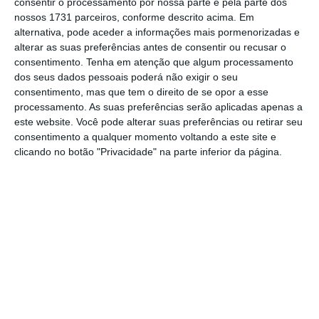
consentir o processamento por nossa parte e pela parte dos
nossos 1731 parceiros, conforme descrito acima. Em
Ler Mais
alternativa, pode aceder a informações mais pormenorizadas e
alterar as suas preferências antes de consentir ou recusar o
“
O valor de investimento nesta medida foi de
consentimento.
Tenha em atenção que algum processamento
dos seus dados pessoais poderá não exigir o seu
7,7 milhões de euros
“, adianta fonte oficial do
consentimento, mas que tem o direito de se opor a esse
retalhista alimentar.
processamento. As suas preferências serão aplicadas apenas a
este website. Você pode alterar suas preferências ou retirar seu
consentimento a qualquer momento voltando a este site e
Sindicato acusa retalhista
clicando no botão "Privacidade" na parte inferior da página.
de discriminação
Para o CESP trata-se de uma medida
discriminatória.
“O Pingo Doce definiu como
critério para a atribuição do prémio extra de
Natal o ‘alinhamento com os valores
Jerónimo Martins'”, acusa o Sindicato afeto à
CGTP em comunicado.