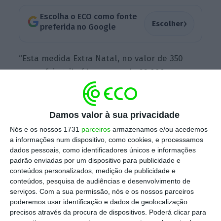
Escolha o ECO como fonte
›
Escolher
preferida no Google
“Esta medida Extra Natal, no valor de 350
euros, foi atribuída a cerca de 23.000
colaboradores e
os critérios de elegibilidade
são semelhantes a outras iniciativas de
reconhecimento, beneficiando o mesmo
Damos valor à sua privacidade
universo de colaboradores
“, diz fonte oficial
Nós e os nossos 1731
parceiros
armazenamos e/ou acedemos
a informações num dispositivo, como cookies, e processamos
do Pingo Doce ao ECO. O montante “já foi
dados pessoais, como identificadores únicos e informações
pago, mas não em simultâneo com o salário”,
padrão enviadas por um dispositivo para publicidade e
refere.
conteúdos personalizados, medição de publicidade e
conteúdos, pesquisa de audiências e desenvolvimento de
serviços.
Com a sua permissão, nós e os nossos parceiros
poderemos usar identificação e dados de geolocalização
Acionistas da dona do Pingo Doce aprovam sede em
precisos através da procura de dispositivos. Poderá clicar para
Amesterdão