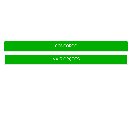
8:42
Consórcio da Mota-Engil aponta motivos para
excluir rival
8:27
Conflito de interesses no SUCH anula negócios de
CONCORDO
milhões
MAIS OPÇÕES
Populares
Preparados para o inesperado?
4 Agosto 2026