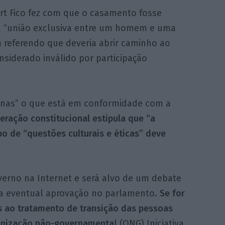
t Fico fez com que o casamento fosse
 “união exclusiva entre um homem e uma
 referendo que deveria abrir caminho ao
siderado inválido por participação
penas” o que está em conformidade com a
eração constitucional estipula que “a
po de “questões culturais e éticas” deve
erno na Internet e será alvo de um debate
a eventual aprovação no parlamento.
Se for
s ao tratamento de transição das pessoas
ganização não-governamenta
l (ONG) Iniciativa