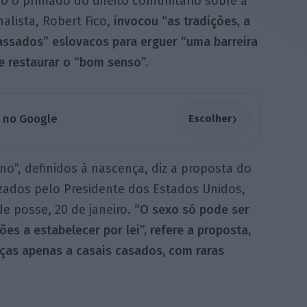
o o primado do direito comunitário sobre a
alista, Robert Fico,
invocou “as tradições, a
passados” eslovacos para erguer “uma barreira
e restaurar o “bom senso”.
›
a no Google
Escolher
o”, definidos à nascença, diz a proposta do
zados pelo Presidente dos Estados Unidos,
 posse, 20 de janeiro.
“O sexo só pode ser
es a estabelecer por lei”, refere a proposta,
ças apenas a casais casados, com raras