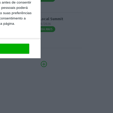
s antes de consentir
 pessoais poderá
s suas preferências
 consentimento a
3.º Local Summit
da página.
07/10/2026
SAIBA MAIS