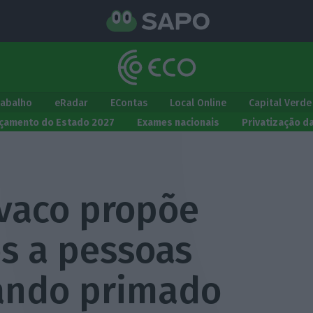
rabalho
eRadar
EContas
Local Online
Capital Verde
çamento do Estado 2027
Exames nacionais
Privatização d
vaco propõe
os a pessoas
ando primado