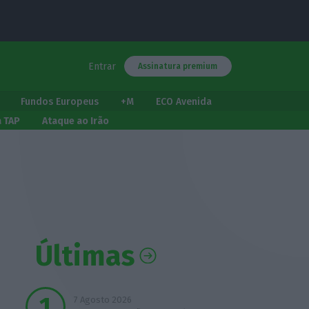
Entrar
Assinatura premium
Fundos Europeus
+M
ECO Avenida
a TAP
Ataque ao Irão
Últimas
7 Agosto 2026