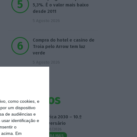
5,3%. É o valor mais baixo
desde 2011
5 Agosto 2026
Compra do hotel e casino de
Troia pelo Arrow tem luz
verde
5 Agosto 2026
Eventos
vo, como cookies, e
por um dispositivo
sa de audiências e
Fábrica 2030 – 10.º
usar identificação e
Aniversário
nsentir o
14/10/2026
o acima. Em
SAIBA MAIS