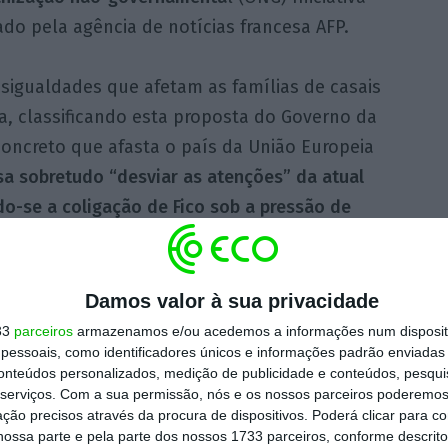
ado pela agência de notícias francesa AFP.
esigualdades que afetam as famílias de casais
a, classificando esta proposta do Governo da
oncreto que afasta o país da União Europeia
visa sobretudo “desviar as atenções” da atual
ndo-se a coligação de Fico sob a pressão de
 Estado de direito e rejeitar a aproximação à
Damos valor à sua privacidade
er desde outubro de 2023, já tinha
33
parceiros
armazenamos e/ou acedemos a informações num dispositi
essoais, como identificadores únicos e informações padrão enviadas 
ídios a associações de defesa dos direitos
conteúdos personalizados, medição de publicidade e conteúdos, pesqui
issexuais, Transgénero e outras). E uma
serviços.
Com a sua permissão, nós e os nossos parceiros poderemos 
ia que conduziria a “uma extinção da raça
ção precisos através da procura de dispositivos. Poderá clicar para co
ossa parte e pela parte dos nossos 1733 parceiros, conforme descrit