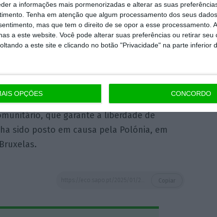
eder a informações mais pormenorizadas e alterar as suas preferência
timento.
Tenha em atenção que algum processamento dos seus dados
nsentimento, mas que tem o direito de se opor a esse processamento. A
s num bar
gay
em Bratislava pelo filho de um
as a este website. Você pode alterar suas preferências ou retirar seu
rema-direita abalou a comunidade LGBT+. A
tando a este site e clicando no botão "Privacidade" na parte inferior 
ultranacionalista Viktor Orbán, adotou
rocesso de infração de Bruxelas, devido a
de homossexualidade perante menores.
AIS OPÇÕES
CONCORDO
omunitário, que garante a liberdade de
inha sido posto em causa pela Polónia, em
Bruxelas.
https://eco.sapo.pt/2025/01/28/governo-eslovaco-propoe-retirar-direitos-a-pessoas-lgbt-desafiando-primado-do-direito-comunitario/
Copiar