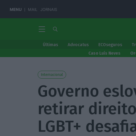
MENU
MAIL
JORNAIS
Últimas
Advocatus
ECOseguros
T
Caso Luís Neves
Or
Internacional
Governo eslo
retirar direit
LGBT+ desafi