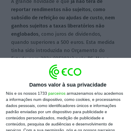
A grande novidade é que
já não terá de
reportar rendimentos não sujeitos, como
subsídio de refeição ou ajudas de custo, nem
ganhos sujeitos a taxas liberatórios não
englobados
, como juros de dividendos,
quando superiores a 500 euros. Esta medida
tinha sido introduzida no Orçamento do
Estado para 2024 (OE2024) pelo PS.
Mas
o
atual Governo, de Luís Montenegro, eliminou
por decreto-lei essa obrigação declarativa
.
Damos valor à sua privacidade
Nós e os nossos 1733
parceiros
armazenamos e/ou acedemos
a informações num dispositivo, como cookies, e processamos
Hoje é o último dia para validar as faturas de IRS
dados pessoais, como identificadores únicos e informações
Ler Mais
padrão enviadas por um dispositivo para publicidade e
conteúdos personalizados, medição de publicidade e
conteúdos, pesquisa de audiências e desenvolvimento de
serviços.
Com a sua permissão, nós e os nossos parceiros