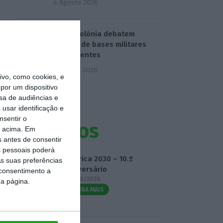
4 Agosto 2026
EUA e Polónia debatem
criação de bases militares
permanentes
5 Agosto 2026
vo, como cookies, e
por um dispositivo
sa de audiências e
usar identificação e
nsentir o
Eventos
o acima. Em
s antes de consentir
 pessoais poderá
Fábrica 2030 – 10.º
s suas preferências
Aniversário
 consentimento a
14/10/2026
da página.
SAIBA MAIS