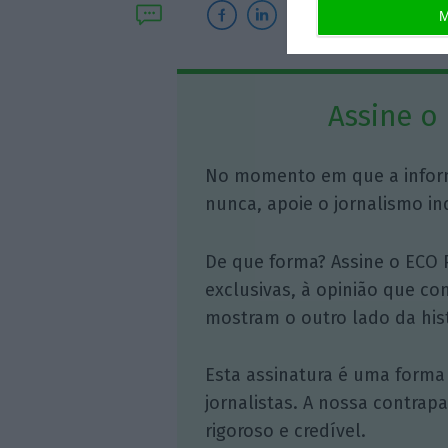
M
Assine o
No momento em que a infor
nunca, apoie o jornalismo in
De que forma? Assine o ECO 
exclusivas, à opinião que co
mostram o outro lado da hist
Esta assinatura é uma forma
jornalistas. A nossa contrap
rigoroso e credível.