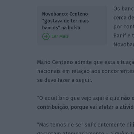
Os ban
Novobanco: Centeno
cerca d
“gostava de ter mais
por con
bancos” na bolsa
Banif e
Ler Mais
Novoba
Mário Centeno admite que esta situaç
nacionais em relação aos concorrente
se deve fazer a seguir.
“O equilíbrio que vejo aqui é que
não 
contribuição, porque vai afetar a ativi
“Mas temos de ser suficientemente dil
garantam atempadamente – alguém tem