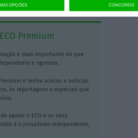
AIS OPÇÕES
CONCORDO
https://eco.sapo.pt/2025/02/25/centeno-abre-a-porta-a-revisao-das-contribuicoes-para-o-fundo-de-resolucao/
Copiar
 ECO Premium
mação é mais importante do que
dependente e rigoroso.
Premium e tenha acesso a notícias
nta, às reportagens e especiais que
ória.
 de apoiar o ECO e os seus
artida é o jornalismo independente,