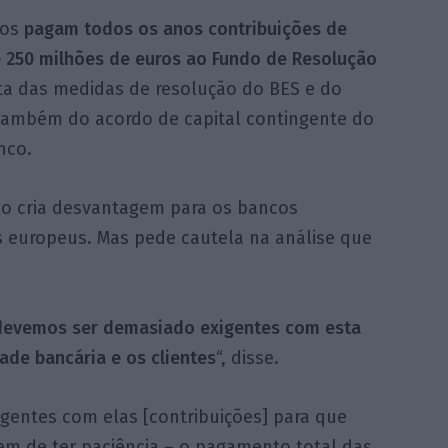
cos
pagam todos os anos contribuições de
e 250 milhões de euros ao Fundo de Resolução
ta das medidas de resolução do BES e do
 também do acordo de capital contingente do
nco.
ão cria desvantagem para os bancos
s europeus. Mas pede cautela na análise que
devemos ser demasiado exigentes
com esta
dade bancária e os clientes
“, disse.
igentes com elas [contribuições] para que
 de ter paciência – o pagamento total das