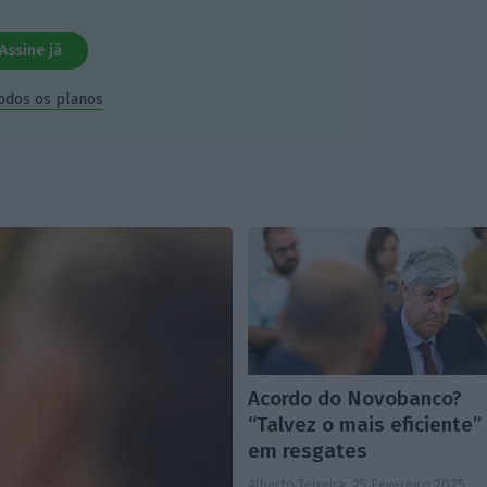
Assine já
todos os planos
Acordo do Novobanco?
“Talvez o mais eficiente”
em resgates
Alberto Teixeira,
25 Fevereiro 2025