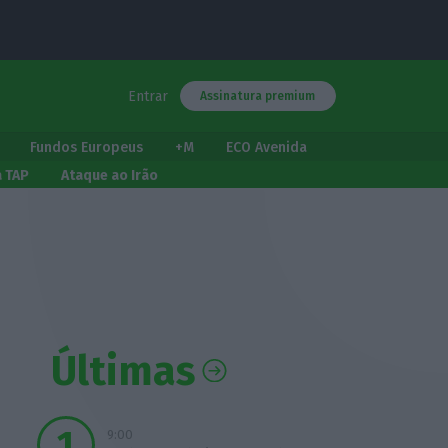
Entrar
Assinatura premium
Fundos Europeus
+M
ECO Avenida
a TAP
Ataque ao Irão
Últimas
9:00