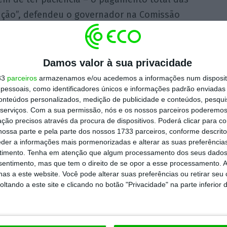
ução”, defendeu o governador na Comissão
o Pública.
ostram que o Fundo de Resolução tinha
Damos valor à sua privacidade
mil milhões de euros, com o passivo a
33
parceiros
armazenamos e/ou acedemos a informações num dispositi
essoais, como identificadores únicos e informações padrão enviadas 
pondendo sobretudo a empréstimos do Estado
conteúdos personalizados, medição de publicidade e conteúdos, pesqui
serviços.
Com a sua permissão, nós e os nossos parceiros poderemos 
ção precisos através da procura de dispositivos. Poderá clicar para co
ossa parte e pela parte dos nossos 1733 parceiros, conforme descrit
ões para o Fundo de Resolução não são novas
eder a informações mais pormenorizadas e alterar as suas preferência
setor. Ainda
em novembro passado
os bancos
timento.
Tenha em atenção que algum processamento dos seus dados
nsentimento, mas que tem o direito de se opor a esse processamento. A
efenda que se deva alargar a contribuição a
as a este website. Você pode alterar suas preferências ou retirar seu
financeiros aos contribuintes portugueses e
tando a este site e clicando no botão "Privacidade" na parte inferior 
nas pelos bancos que têm sucursais.