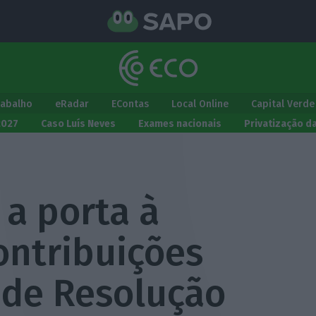
rabalho
eRadar
EContas
Local Online
Capital Verde
2027
Caso Luís Neves
Exames nacionais
Privatização d
 a porta à
ontribuições
 de Resolução