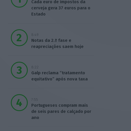
Cada euro de impostos da
cerveja gera 37 euros para o
Estado
8:49
Notas da 2.ª fase e
reapreciações saem hoje
8:22
Galp reclama “tratamento
equitativo” após nova taxa
7:55
Portugueses compram mais
de seis pares de calçado por
ano