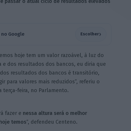
e passar o atual ciclo de resultados elevados
›
a no Google
Escolher
temos hoje tem um valor razoável, à luz do
a e dos resultados dos bancos, eu diria que
os resultados dos bancos é transitório,
gir para valores mais reduzidos”, referiu o
 terça-feira, no Parlamento.
rá fazer e
nessa altura será o melhor
 hoje temos
“, defendeu Centeno.