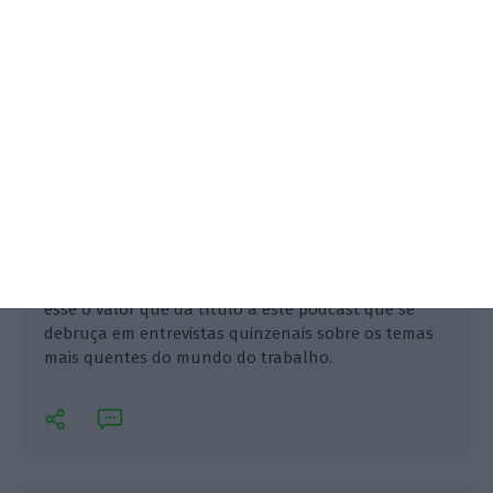
Os portugueses trabalham, em média, 38,4 anos. É
esse o valor que dá título a este podcast que se
debruça em entrevistas quinzenais sobre os temas
mais quentes do mundo do trabalho.