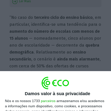
Ler Mais
“No caso do
terceiro ciclo do ensino
básico
, em
particular, identifica-se uma tendência para o
aumento do número de escolas com menos de
15 alunos
— nomeadamente, cinco alunos por
ano de escolaridade — decorrente da
quebra
demográfica
. Relativamente ao
ensino
secundário
, o cenário é
ainda mais alarmante
,
com cerca de 50% das ofertas de cursos
profissionais das escolas públicas a
registarem menos de 15 alunos, o que
representa um
desperdício de recursos,
sobretudo de professores e dinheiros
Damos valor à sua privacidade
públicos
“, detalha o EDULOG.
Nós e os nossos 1733
parceiros
armazenamos e/ou acedemos
a informações num dispositivo, como cookies, e processamos