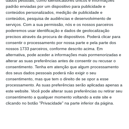
dados pessoais, como identificadores únicos e informações
David Justino
, membro do conselho consultivo
padrão enviadas por um dispositivo para publicidade e
do referido
think tank
, salienta ao ECO que a
conteúdos personalizados, medição de publicidade e
conteúdos, pesquisa de audiências e desenvolvimento de
tendência demográfica descrita “é
serviços.
Com a sua permissão, nós e os nossos parceiros
inequívoca”
, mas o problema é que
as
poderemos usar identificação e dados de geolocalização
escolas não estão a saber ajustar a gestão
precisos através da procura de dispositivos. Poderá clicar para
consentir o processamento por nossa parte e pela parte dos
dos recursos humanos a essa realidade
. “É
nossos 1733 parceiros, conforme descrito acima. Em
necessário que
a gestão dos recursos
alternativa, pode aceder a informações mais pormenorizadas e
humanos e da rede seja feita de forma mais
alterar as suas preferências antes de consentir ou recusar o
consentimento.
Tenha em atenção que algum processamento
racional
“, defende.
dos seus dados pessoais poderá não exigir o seu
consentimento, mas que tem o direito de se opor a esse
processamento. As suas preferências serão aplicadas apenas a
este website. Você pode alterar suas preferências ou retirar seu
consentimento a qualquer momento voltando a este site e
É necessário que a gestão dos
clicando no botão "Privacidade" na parte inferior da página.
recursos humanos e da rede seja
feita de forma mais racional.