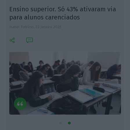
Ensino superior. Só 43% ativaram via
para alunos carenciados
Isabel Patrício,
23 Janeiro 2025
I