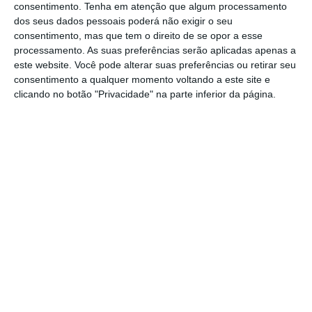
consentimento.
Tenha em atenção que algum processamento
diminuir “de forma significativa” o número de
dos seus dados pessoais poderá não exigir o seu
tarefeiros.
consentimento, mas que tem o direito de se opor a esse
processamento. As suas preferências serão aplicadas apenas a
este website. Você pode alterar suas preferências ou retirar seu
consentimento a qualquer momento voltando a este site e
Ministra considera inaceitável tempo de espera nas
clicando no botão "Privacidade" na parte inferior da página.
urgências
Ler Mais
Nesta entrevista, Ana Paula Martins garantiu
que o
Governo já atribuiu médico de família a
cerca de 200 mil pessoas
e que “quem não
tem é quem não quer ou não precisa”.
Ana Paula Martins assegurou ainda que os
emigrantes portugueses não estão a ser
retirados das listas de médicos de família.