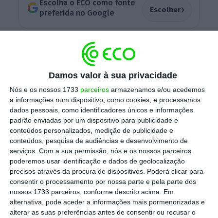
Escolha o ECO como fonte
›
Escolher
preferida no Google
Em entrevista ao
podcast
da Antena 1
“Política com Assinatura”, Ana Paula Martins
contestou as acusações dos partidos da
Damos valor à sua privacidade
oposição de que as 13 mudanças dos
Nós e os nossos 1733
parceiros
armazenamos e/ou acedemos
Conselhos de Administração de ULS tenham
a informações num dispositivo, como cookies, e processamos
dados pessoais, como identificadores únicos e informações
sido por razões partidárias.
padrão enviadas por um dispositivo para publicidade e
conteúdos personalizados, medição de publicidade e
conteúdos, pesquisa de audiências e desenvolvimento de
A ministra da Saúde garante também que vai
serviços.
Com a sua permissão, nós e os nossos parceiros
diminuir o número de médicos tarefeiros. Para
poderemos usar identificação e dados de geolocalização
precisos através da procura de dispositivos. Poderá clicar para
Ana Paula Martins o
número de médicos que
consentir o processamento por nossa parte e pela parte dos
fazem prestação de serviços é um “fator de
nossos 1733 parceiros, conforme descrito acima. Em
malignidade dentro do Serviço Nacional de
alternativa, pode aceder a informações mais pormenorizadas e
alterar as suas preferências antes de consentir ou recusar o
Saúde”
. A tutelar da Saúde admite que
vai