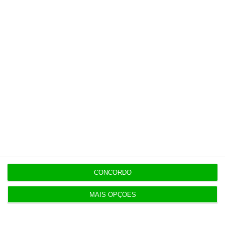
7:54
Um em cada três governantes declarou ter
empresas
Populares
“Se a centralização conseguir manter o bolo atual
já será uma vitória”
CONCORDO
7:02
MAIS OPÇÕES
Do IVA à TSU. As (poucas) obrigações fiscais de
agosto