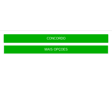
nossa contrapartida é o jornalismo
independente, rigoroso e credível.
Assine já!
CONCORDO
Veja todos os planos!
MAIS OPÇÕES
Últimas ECO