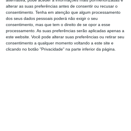
Diogo Anahory, Presidente do Júri Comum
alterar as suas preferências antes de consentir ou recusar o
consentimento.
Tenha em atenção que algum processamento
(Dj in-House); Francisco Chatimsky
dos seus dados pessoais poderá não exigir o seu
(Mafalda&Francisco); Hernâni Correia (Leo
consentimento, mas que tem o direito de se opor a esse
Burnett Lisboa); Ivo Martins (O Escritório);
processamento. As suas preferências serão aplicadas apenas a
este website. Você pode alterar suas preferências ou retirar seu
Patrícia Cordeiro (Judas); Patrick Stillwell
consentimento a qualquer momento voltando a este site e
(Dentsu); Pedro Barroso (Uzina); Ruben
clicando no botão "Privacidade" na parte inferior da página.
Santos (Fuel); Sara Soares (VML).
Filme
: João Belmar (Trix
Tangity
); Xavier (
);
Marina Ramos (RTP).
Imprensa/Outdoor
Cimadeira
: Gonçalo
Tangity
(
); Inês Oliveira (Público).
Design
: Filipe Mesquita, Presidente do Júri
(This is
FBA
Pacifica); Ana Boavida (
); Ana