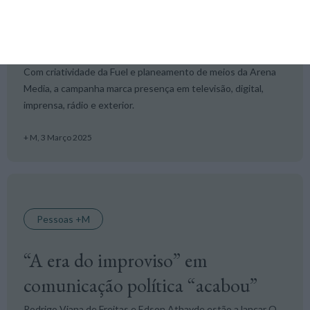
“A vida passa a comer”, diz
Continente no 40.º aniversário
Com criatividade da Fuel e planeamento de meios da Arena
Media, a campanha marca presença em televisão, digital,
imprensa, rádio e exterior.
+ M,
3 Março 2025
Pessoas +M
“A era do improviso” em
comunicação política “acabou”
Rodrigo Viana de Freitas e Edson Athayde estão a lançar O