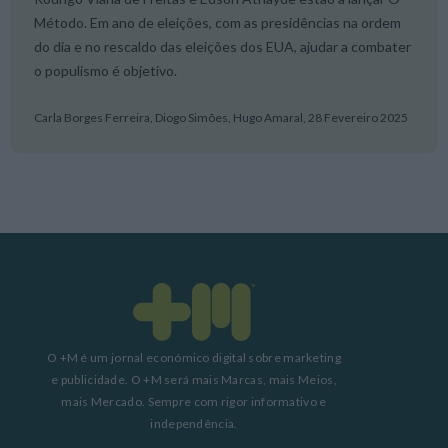
Método. Em ano de eleições, com as presidências na ordem
do dia e no rescaldo das eleições dos EUA, ajudar a combater
o populismo é objetivo.
Carla Borges Ferreira, Diogo Simões, Hugo Amaral,
28 Fevereiro 2025
O +M é um jornal económico digital sobre marketing
e publicidade. O +M será mais Marcas, mais Meios,
mais Mercado. Sempre com rigor informativo e
independência.