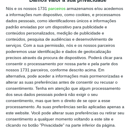
Damos valor à sua privacidade
do processo de insolvência da holding Inapa
IPG, que forçou a empresa em Portugal a
Nós e os nossos 1731
parceiros
armazenamos e/ou acedemos
a informações num dispositivo, como cookies, e processamos
continuar a operar sem acesso a crédito.
dados pessoais, como identificadores únicos e informações
padrão enviadas por um dispositivo para publicidade e
conteúdos personalizados, medição de publicidade e
Dos 600 mil euros oferecidos pela holding de
conteúdos, pesquisa de audiências e desenvolvimento de
serviços.
Com a sua permissão, nós e os nossos parceiros
Carlos Martins, 390 mil são pela Inapa
poderemos usar identificação e dados de geolocalização
Portugal, 130 mil pela Inapa Packaging e 80
precisos através da procura de dispositivos. Poderá clicar para
mil pela Inapa – Comunicação Visual.
consentir o processamento por nossa parte e pela parte dos
nossos 1731 parceiros, conforme descrito acima. Em
Aprovada a venda da distribuidora de papel,
alternativa, pode aceder a informações mais pormenorizadas e
falta agora viabilizar o negócio da
alterar as suas preferências antes de consentir ou recusar o
Comunicação Social
, cuja assembleia está
consentimento.
Tenha em atenção que algum processamento
dos seus dados pessoais poderá não exigir o seu
agendada para esta tarde,
e de 100% da
consentimento, mas que tem o direito de se opor a esse
Inapa Packaging
, o que deverá acontecer na
processamento. As suas preferências serão aplicadas apenas a
próxima sexta-feira.
este website. Você pode alterar suas preferências ou retirar seu
consentimento a qualquer momento voltando a este site e
clicando no botão "Privacidade" na parte inferior da página.