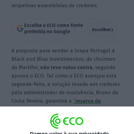
respetivas assembleias de credores.
Escolha o ECO como fonte
›
Escolher
preferida no Google
A proposta para vender a Inapa Portugal à
Black and Blue Investimentos, do
chairman
da Martifer,
não teve votos contra
, segundo
apurou o ECO. Tal como o ECO avançou esta
segunda-feira, a solução levada aos credores
pelo administrador de insolvência, Bruno da
Costa Pereira, garantirá a
“
reserva da
totalidade dos postos de trabalho
”
e a
atividade da empresa, na distribuição de
papel, após meses “muito difíceis”, no âmbito