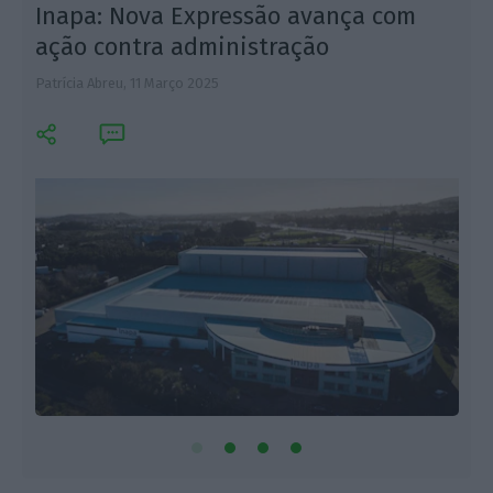
Inapa: Nova Expressão avança com
ação contra administração
Patrícia Abreu,
11 Março 2025
L