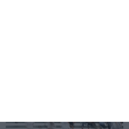
Há famílias com menos 800 euros
de reembolso no IRS
Salomé Pinto,
1 Abril 2025