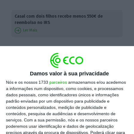
Casal com dois filhos recebe menos 550€ de
reembolso no IRS
Ler Mais
Simulações realizadas pela Ordem dos
Contabilistas Certificados (OCC) mostram que
um solteiro sem filhos a ganhar 1.000 euros
Damos valor à sua privacidade
brutos por mês
e com deduções à coleta de
Nós e os nossos 1733
parceiros
armazenamos e/ou acedemos
600 euros por despesas gerais, de saúde e
a informações num dispositivo, como cookies, e processamos
educação,
vai ter um reembolso de 243 euros,
dados pessoais, como identificadores únicos e informações
menos 197 euros do que os 440 euros
que
padrão enviadas por um dispositivo para publicidade e
conteúdos personalizados, medição de publicidade e
recebeu um ano antes. Contudo,
o imposto
conteúdos, pesquisa de audiências e desenvolvimento de
final baixou 269 euros, passando de 992 euros
serviços.
Com a sua permissão, nós e os nossos parceiros
para 723 euros.
poderemos usar identificação e dados de geolocalização
precisos através da procura de dispositivos. Poderá clicar para