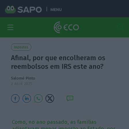
MENU
Impostos
Afinal, por que encolheram os
reembolsos em IRS este ano?
Salomé Pinto
2 Abril 2025
Como, no ano passado, as famílias
adiantaram menos imposto ao Estado, por