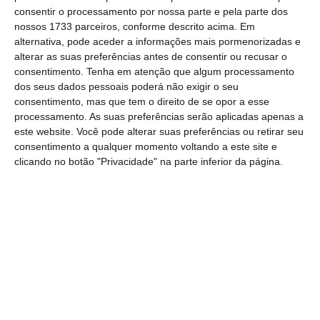
consentir o processamento por nossa parte e pela parte dos
Noutro exemplo,
o Fisco vai reembolsar em
nossos 1733 parceiros, conforme descrito acima. Em
apenas 14,06 euros um casal com dois filhos,
alternativa, pode aceder a informações mais pormenorizadas e
alterar as suas preferências antes de consentir ou recusar o
em que cada cônjuge aufere 1.300 euros.
São
consentimento.
Tenha em atenção que algum processamento
menos 548,53 euros
em comparação com o
dos seus dados pessoais poderá não exigir o seu
ano passado. No entanto, esta família
consentimento, mas que tem o direito de se opor a esse
processamento. As suas preferências serão aplicadas apenas a
beneficiou de um alívio fiscal, porque
o IRS
este website. Você pode alterar suas preferências ou retirar seu
final diminuiu 981 euros para 2.576 euros
,
consentimento a qualquer momento voltando a este site e
quando antes estava nos 3.557 euros,
clicando no botão "Privacidade" na parte inferior da página.
segundo as contas da OCC.
O Fisco está a devolver menos dinheiro,
porque os contribuintes descontaram menos,
através da redução das tabelas de retenção
na fonte. Ou seja,
“os trabalhadores
adiantaram menos imposto ao Estado, por
isso, agora recebem um reembolso menor”
,