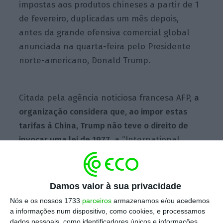
impostas aos produtos chineses a partir de 1
de fevereiro, duplicadas um mês depois,
antes da grande ofensiva comercial global
anunciada na quarta-feira pelo Presidente
norte-americano, Donald Trump.
Citada pela agência noticiosa francesa AFP,
a
organização considera que, ao impor estas
tarifas à China, Trump não teve o direito de
invocar uma lei de 1977,
a “International
Economic Emergency Power Act” (IEPA), na
sigla inglesa), que confere ao Presidente
poderes alargados para regular o comércio
Damos valor à sua privacidade
em caso de emergência nacional.
Nós e os nossos 1733
parceiros
armazenamos e/ou acedemos
a informações num dispositivo, como cookies, e processamos
dados pessoais, como identificadores únicos e informações