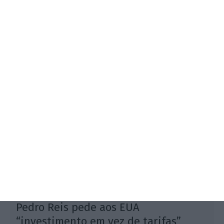
"O nosso Governo revela que não antecipou o
problema e refugia-se em reuniões ministeriais para
fins eleitorais", refere o secretário-geral do PS,
lembrando o plano desenhado por Espanha.
3
Pedro Reis pede aos EUA
“investimento em vez de tarifas”