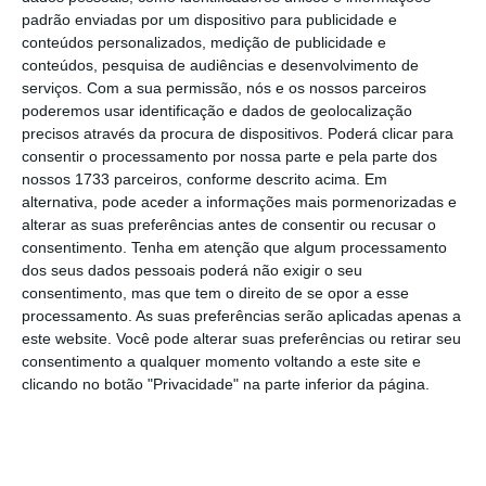
“O Congresso aprovou a IEEPA para fazer face
padrão enviadas por um dispositivo para publicidade e
a ameaças externas, não para passar um
conteúdos personalizados, medição de publicidade e
cheque em branco aos presidentes para que
conteúdos, pesquisa de audiências e desenvolvimento de
serviços.
Com a sua permissão, nós e os nossos parceiros
pudessem decidir as suas políticas
poderemos usar identificação e dados de geolocalização
económicas internas”, lê-se na queixa.
precisos através da procura de dispositivos. Poderá clicar para
consentir o processamento por nossa parte e pela parte dos
nossos 1733 parceiros, conforme descrito acima. Em
Investidores refugiam-se em obrigações para fugir
alternativa, pode aceder a informações mais pormenorizadas e
de Trump
alterar as suas preferências antes de consentir ou recusar o
Ler Mais
consentimento.
Tenha em atenção que algum processamento
dos seus dados pessoais poderá não exigir o seu
consentimento, mas que tem o direito de se opor a esse
Em fevereiro,
Donald Trump justificou a
processamento. As suas preferências serão aplicadas apenas a
este website. Você pode alterar suas preferências ou retirar seu
utilização da lei de 1977 para impor tarifas à
consentimento a qualquer momento voltando a este site e
China, bem como ao Canadá e ao México,
clicando no botão "Privacidade" na parte inferior da página.
citando “a grande ameaça representada pelos
migrantes ilegais”
e também pelas “drogas
mortais” que ameaçam a vida dos cidadãos