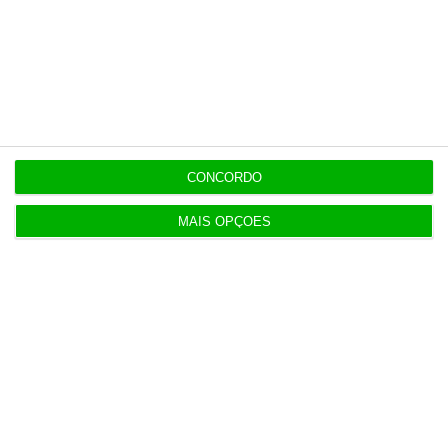
Últimas
CONCORDO
11:49
Governo alivia limites à despesa dos concelhos
MAIS OPÇÕES
em calamidade
11:27
Onde publicitar fundos europeus? Já há uma lista
oficial
11:19
Dotações para I&D dos governos da UE disparam