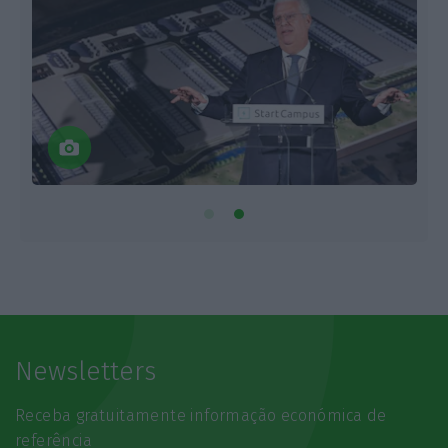
Newsletters
Receba gratuitamente informação económica de
referência