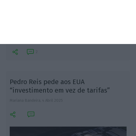
O Ministério da Economia vai ouvir representantes
das empresas sobre as novas tarifas dos EUA à
União Europeia, incluindo "medidas de mitigação".
2
Pedro Reis pede aos EUA
“investimento em vez de tarifas”
Mariana Bandeira,
4 Abril 2025