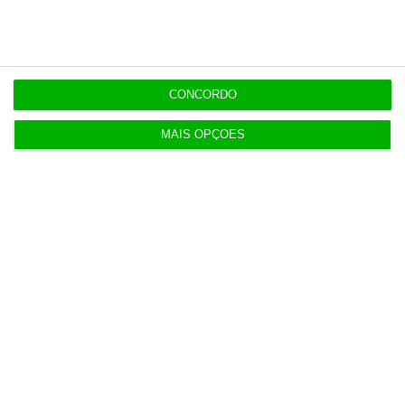
opinião que conta, às reportagens e
especiais que mostram o outro lado da
história.
CONCORDO
Esta assinatura é uma forma de apoiar
MAIS OPÇÕES
o ECO e os seus jornalistas. A nossa
contrapartida é o jornalismo
independente, rigoroso e credível.
Assine já
Veja todos os planos