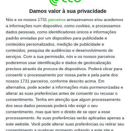
Espanha, onde o socialista Pedro Sánchez
preparou um
Plano de Resposta e
Damos valor à sua privacidade
Relançamento Comercial de 14,1 mil milhões
Nós e os nossos 1731
parceiros
armazenamos e/ou acedemos
de euros
para “mitigar a guerra comercial”
a informações num dispositivo, como cookies, e processamos
dados pessoais, como identificadores únicos e informações
com um “escudo para proteger” as empresas
padrão enviadas por um dispositivo para publicidade e
e os trabalhadores,
conteúdos personalizados, medição de publicidade e
conteúdos, pesquisa de audiências e desenvolvimento de
serviços.
Com a sua permissão, nós e os nossos parceiros
“Enquanto outros governos europeus, como o
poderemos usar identificação e dados de geolocalização
espanhol, já estão a preparar pacotes de
precisos através da procura de dispositivos. Poderá clicar para
apoio aos setores mais atingidos,
o nosso
consentir o processamento por nossa parte e pela parte dos
nossos 1731 parceiros, conforme descrito acima. Em
Governo revela que não antecipou o problema
alternativa, pode aceder a informações mais pormenorizadas e
e refugia-se em reuniões ministeriais para fins
alterar as suas preferências antes de consentir ou recusar o
eleitorais”,
acusou.
consentimento.
Tenha em atenção que algum processamento
dos seus dados pessoais poderá não exigir o seu
consentimento, mas que tem o direito de se opor a esse
Governo vai discutir tarifas com 16 associações
processamento. As suas preferências serão aplicadas apenas a
empresariais
este website. Você pode alterar suas preferências ou retirar seu
consentimento a qualquer momento voltando a este site e