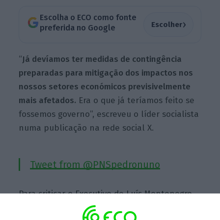
Escolha o ECO como fonte
›
Escolher
preferida no Google
“
Já devíamos ter medidas de contingência
preparadas para mitigação dos impactos nos
nossos setores económicos previsivelmente
mais afetados.
Era o que já teríamos feito se
fossemos governo”, escreveu o líder socialista
numa publicação na rede social X.
Tweet from @PNSpedronuno
Para criticar o Executivo de Luís Montenegro,
Pedro Nuno Santos deu o exemplo de