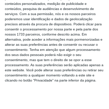
conteúdos personalizados, medição de publicidade e
Apesar do efeito de arrastamento do
conteúdos, pesquisa de audiências e desenvolvimento de
crescimento registado no último trimestre do
serviços.
Com a sua permissão, nós e os nossos parceiros
poderemos usar identificação e dados de geolocalização
ano passado, o impacto da revisão em baixa
precisos através da procura de dispositivos. Poderá clicar para
do crescimento intra-anual, particularmente
consentir o processamento por nossa parte e pela parte dos
na primeira metade do ano, no consumo e no
nossos 1733 parceiros, conforme descrito acima. Em
alternativa, pode aceder a informações mais pormenorizadas e
investimento, é superior.
alterar as suas preferências antes de consentir ou recusar o
consentimento.
Tenha em atenção que algum processamento
dos seus dados pessoais poderá não exigir o seu
consentimento, mas que tem o direito de se opor a esse
processamento. As suas preferências serão aplicadas apenas a
este website. Você pode alterar suas preferências ou retirar seu
consentimento a qualquer momento voltando a este site e
clicando no botão "Privacidade" na parte inferior da página.
A instituição revela-se
mais pessimista do que
o ministro das Finanças, Joaquim Miranda
Sarmento
, que em ocasiões públicas tem