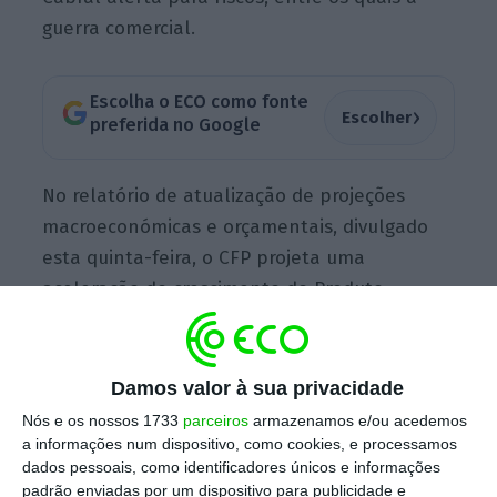
guerra comercial.
Escolha o ECO como fonte
›
Escolher
preferida no Google
No relatório de atualização de projeções
macroeconómicas e orçamentais, divulgado
esta quinta-feira, o CFP projeta uma
aceleração do crescimento do Produto
Interno Bruto (PIB) dos 1,9% verificados em
2024, para 2,2% este ano. Esta previsão
encerra, contudo,
um corte de 0,2 pontos
Damos valor à sua privacidade
percentuais (pp.) face ao relatório publicado
Nós e os nossos 1733
parceiros
armazenamos e/ou acedemos
em setembro.
a informações num dispositivo, como cookies, e processamos
dados pessoais, como identificadores únicos e informações
padrão enviadas por um dispositivo para publicidade e