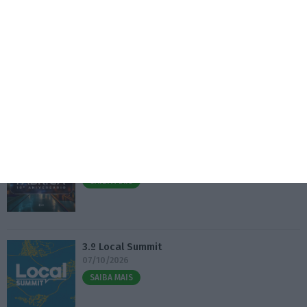
Antigo Onyria reabre como Kimpton em Cascais
6 Agosto 2026
Eventos
Fábrica 2030 – 10.º Aniversário
14/10/2026
SAIBA MAIS
3.º Local Summit
07/10/2026
SAIBA MAIS