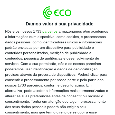
Escolha o ECO como fonte
›
Escolher
preferida no Google
“Durante uma inspeção de rotina,
começámos
Damos valor à sua privacidade
a suspeitar que o navio não teria seguro
Nós e os nossos 1733
parceiros
armazenamos e/ou acedemos
a informações num dispositivo, como cookies, e processamos
nacional, como é próprio do seu pavilhão. Além
dados pessoais, como identificadores únicos e informações
disso, o navio foi sancionado pela União
padrão enviadas por um dispositivo para publicidade e
Europeia, Reino Unido, Canadá e Suíça pelas
conteúdos personalizados, medição de publicidade e
conteúdos, pesquisa de audiências e desenvolvimento de
suas atividades anteriores”
, acrescentou a
serviços.
Com a sua permissão, nós e os nossos parceiros
mesma fonte.
poderemos usar identificação e dados de geolocalização
precisos através da procura de dispositivos. Poderá clicar para
consentir o processamento por nossa parte e pela parte dos
nossos 1733 parceiros, conforme descrito acima. Em
Referindo-se às suspeitas de que alguns
alternativa, pode aceder a informações mais pormenorizadas e
navios da ‘frota sombra’ podem ter estado
alterar as suas preferências antes de consentir ou recusar o
envolvidos em atividades de sabotagem no
consentimento.
Tenha em atenção que algum processamento
dos seus dados pessoais poderá não exigir o seu
Mar Báltico, Vark sublinhou que, neste caso,
a
consentimento, mas que tem o direito de se opor a esse