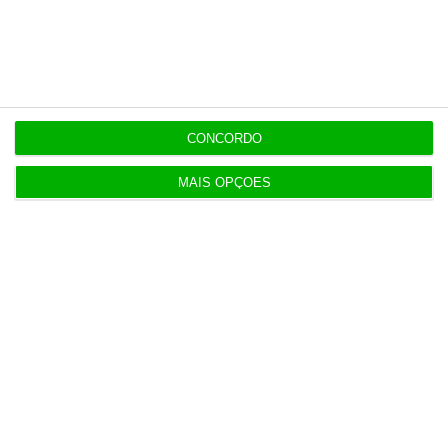
Veja todos os planos
CONCORDO
Últimas
MAIS OPÇÕES
8 Agosto 2026
Carneiro concorda com PR sobre envio de diploma
para TC
ENTREVISTA
8 Agosto 2026
“Já todos interagimos com bots maus e bons. Mais
maus do que bons”
8 Agosto 2026