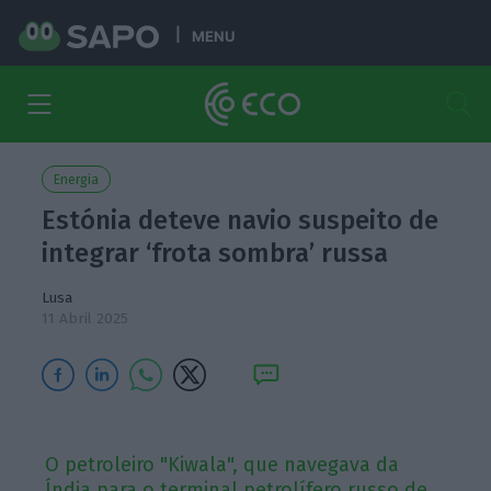
MENU
Energia
Estónia deteve navio suspeito de
integrar ‘frota sombra’ russa
Lusa
11 Abril 2025
O petroleiro "Kiwala", que navegava da
Índia para o terminal petrolífero russo de