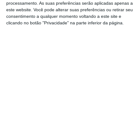
investigação não se relaciona com danos em
processamento. As suas preferências serão aplicadas apenas a
infraestruturas críticas.
Acrescentou ainda
este website. Você pode alterar suas preferências ou retirar seu
consentimento a qualquer momento voltando a este site e
tratar-se do
petroleiro “Kiwala”, que navegava
clicando no botão "Privacidade" na parte inferior da página.
da Índia para o terminal petrolífero russo de
Ust-Luga, perto da fronteira com a Estónia.
A tripulação do petroleiro é composta por 24
pessoas, com um capitão chinês que está a
cooperar com a investigação e outros
membros da tripulação de Myanmar (antiga
Birmânia), de acordo com a emissora pública
ERR. No momento da detenção,
o “Kiwala”
parecia estar a navegar sem bandeira oficial
ou país de registo, embora mais tarde tenha
fornecido às autoridades documentos do
Djibuti, informou Kristian Truu, diretor da