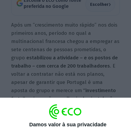
Escolha o ECO como fonte
›
Escolher
preferida no Google
Após um “crescimento muito rápido” nos dois
primeiros anos, período no qual a
multinacional francesa chegou a empregar as
sete centenas de pessoas prometidas, o
grupo
estabilizou a atividade – e os postos de
trabalho – com cerca de 200 trabalhadores
. E
voltar a contratar não está nos planos,
apesar de garantir que Portugal é uma
aposta do grupo e merece um
“investimento
forte” na inovação e melhoria das instalações
.
Após “um crescimento muito grande”, no
Damos valor à sua privacidade
período
pós-pandemia de Covid-19, em que “o