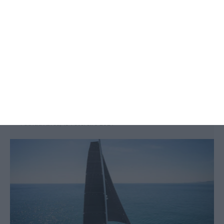
Grupo francês de barcos de luxo
investe 40 milhões em Vagos
Patrícia Abreu,
15 Fevereiro 2024