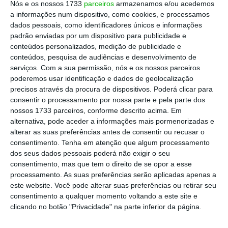
Nós e os nossos 1733
parceiros
armazenamos e/ou acedemos
setor náutico teve uma explosão dos pedidos
a informações num dispositivo, como cookies, e processamos
e das encomendas”
e originou “um
dados pessoais, como identificadores únicos e informações
padrão enviadas por um dispositivo para publicidade e
crescimento muito rápido nos dois primeiros
conteúdos personalizados, medição de publicidade e
anos” da empresa no país, o
Grupo Beneteau
conteúdos, pesquisa de audiências e desenvolvimento de
Portugal regressou a níveis de produção
serviços.
Com a sua permissão, nós e os nossos parceiros
poderemos usar identificação e dados de geolocalização
considerados normais – fabrica atualmente 80
precisos através da procura de dispositivos. Poderá clicar para
barcos por ano – e emprega agora cerca de
consentir o processamento por nossa parte e pela parte dos
200 trabalhadores
, refere ao ECO o diretor-
nossos 1733 parceiros, conforme descrito acima. Em
alternativa, pode aceder a informações mais pormenorizadas e
geral, Filipe Gaspar.
alterar as suas preferências antes de consentir ou recusar o
consentimento.
Tenha em atenção que algum processamento
dos seus dados pessoais poderá não exigir o seu
consentimento, mas que tem o direito de se opor a esse
processamento. As suas preferências serão aplicadas apenas a
este website. Você pode alterar suas preferências ou retirar seu
consentimento a qualquer momento voltando a este site e
clicando no botão "Privacidade" na parte inferior da página.