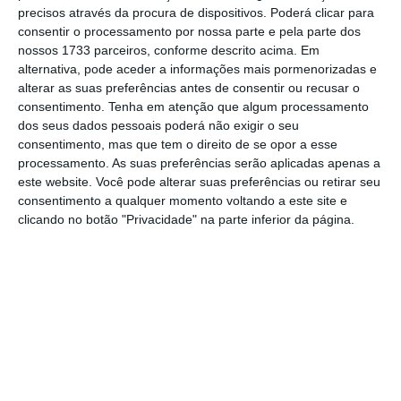
Luís Montenegro voltou a ser questionado
precisos através da procura de dispositivos. Poderá clicar para
consentir o processamento por nossa parte e pela parte dos
sobre o tema que marcou o sábado de pré-
nossos 1733 parceiros, conforme descrito acima. Em
campanha: o anúncio do Governo de que a
alternativa, pode aceder a informações mais pormenorizadas e
Agência para a Integração Migrações e Asilo
alterar as suas preferências antes de consentir ou recusar o
consentimento.
Tenha em atenção que algum processamento
(AIMA) vai começar a notificar 4.574 cidadãos
dos seus dados pessoais poderá não exigir o seu
estrangeiros, na próxima semana, para
consentimento, mas que tem o direito de se opor a esse
abandonarem o país voluntariamente em 20
processamento. As suas preferências serão aplicadas apenas a
este website. Você pode alterar suas preferências ou retirar seu
dias. “
As coisas não estão a acontecer por
consentimento a qualquer momento voltando a este site e
haver eleições. As coisas estão a acontecer
clicando no botão "Privacidade" na parte inferior da página.
porque o processo começou em junho do ano
passado. Não foi acelerado agora. Não foi
acelerado mesmo
“, assegurou, dizendo que “o
processo tem de correr e não pode parar”
devido às legislativas antecipadas de 18 de
maio.