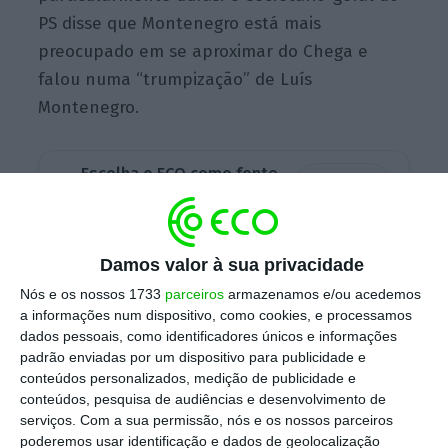
PS disse que Montenegro está mais
preocupado em se aproximar do Chega e
falou numa “trumpização” de Luís
Montenegro.
Escolha o ECO como fonte
›
Escolher
preferida no Google
Damos valor à sua privacidade
Atenção, eleitores. Inscrições para voto antecipado
abertas
Nós e os nossos 1733
parceiros
armazenamos e/ou acedemos
Ler Mais
a informações num dispositivo, como cookies, e processamos
dados pessoais, como identificadores únicos e informações
padrão enviadas por um dispositivo para publicidade e
A meio de uma visita à Feira das Cantarinhas,
conteúdos personalizados, medição de publicidade e
conteúdos, pesquisa de audiências e desenvolvimento de
em Bragança, no primeiro dia da campanha
serviços.
Com a sua permissão, nós e os nossos parceiros
oficial, a comitiva da AD parou para um café e
poderemos usar identificação e dados de geolocalização