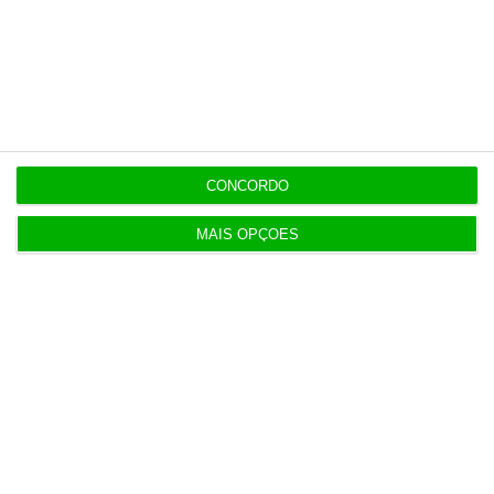
Últimas
12:34
Eclipse. Dos óculos grátis aos telescópios de 12
mil euros
CONCORDO
MAIS OPÇÕES
12:09
Benfica lança petição pela suspensão dos direitos
de TV
11:49
Multicare foca website como ponto de acesso à
área saúde