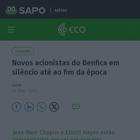
MENU
Desporto
Novos acionistas do Benfica em
silêncio até ao fim da época
Lusa
14 Maio 2025
Jean-Marc Chapus e Elliott Hayes estão
"empenhados em ser um parceiro