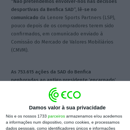
“Não pretendemos envolver-nos nas decisões
desportivas da Benfica SAD”, lê-se no
comunicado
da Lenore Sports Partners (LSP),
pouco depois de os compradores terem sido
confirmados, em comunicado enviado à
Comissão do Mercado de Valores Mobiliários
(CMVM).
As 753.615 ações da SAD do Benfica
penhoradas ao antigo presidente ‘encarnado’
Luís Filipe Vieira foram compradas pelo fundo
Lenore Sports Partners, informou a sociedade
desportiva ‘encarnada’, que identificou o
Damos valor à sua privacidade
acionista agora detentor de 5,24% do capital.
Nós e os nossos 1733
parceiros
armazenamos e/ou acedemos
a informações num dispositivo, como cookies, e processamos
“É com enorme orgulho que a Lenore Sports
dados pessoais, como identificadores únicos e informações