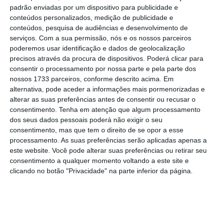
padrão enviadas por um dispositivo para publicidade e
Partners (LSP) anuncia que se tornou
conteúdos personalizados, medição de publicidade e
acionista qualificada da Sport Lisboa e
conteúdos, pesquisa de audiências e desenvolvimento de
Benfica – Futebol, SAD, após adquirir
serviços.
Com a sua permissão, nós e os nossos parceiros
poderemos usar identificação e dados de geolocalização
recentemente um conjunto de ações
precisos através da procura de dispositivos. Poderá clicar para
representativas de uma percentagem
consentir o processamento por nossa parte e pela parte dos
superior a 5% do capital social e direitos de
nossos 1733 parceiros, conforme descrito acima. Em
alternativa, pode aceder a informações mais pormenorizadas e
voto da Benfica SAD”, lê-se no comunicado do
alterar as suas preferências antes de consentir ou recusar o
fundo norte-americano.
consentimento.
Tenha em atenção que algum processamento
dos seus dados pessoais poderá não exigir o seu
consentimento, mas que tem o direito de se opor a esse
Americanos já controlam mais de 5% da SAD do
processamento. As suas preferências serão aplicadas apenas a
Benfica
este website. Você pode alterar suas preferências ou retirar seu
consentimento a qualquer momento voltando a este site e
Ler Mais
clicando no botão "Privacidade" na parte inferior da página.
Recordando “décadas de experiência em
desporto, finanças, imobiliário, media e