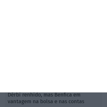
O empresário refere que a última vez que foi
abordado para vender a sua participação foi no
final do ano passado por investidores norte-
americanos, mas não chegaram a estar valores em
cima da mesa.
Dérbi renhido, mas Benfica em
vantagem na bolsa e nas contas