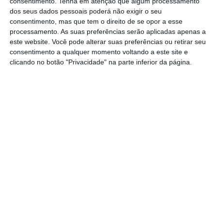
consentimento.
Tenha em atenção que algum processamento
garantia
da segurança de abastecimento de
dos seus dados pessoais poderá não exigir o seu
gás.
consentimento, mas que tem o direito de se opor a esse
processamento. As suas preferências serão aplicadas apenas a
este website. Você pode alterar suas preferências ou retirar seu
No Conselho de Ministros de 23 de abril, o
consentimento a qualquer momento voltando a este site e
Governo aprovou um Decreto-Lei que “altera
clicando no botão "Privacidade" na parte inferior da página.
a organização e o funcionamento do Sistema
Nacional de Gás, definindo o processo de
designação provisória da entidade
responsável pelo planeamento,
desenvolvimento e gestão de infraestruturas
de rede dedicadas de hidrogénio”.
Designou ainda, segundo um comunicado, a
Entidade Reguladora dos Serviços Energéticos
(ERSE) como entidade reguladora do mercado
de gás renovável, do gás natural e do