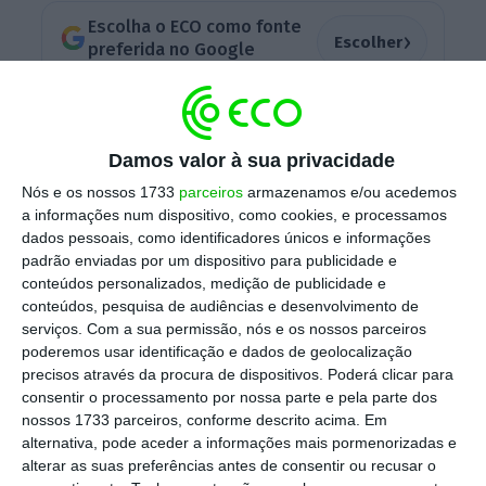
Escolha o ECO como fonte
›
Escolher
preferida no Google
Segundo uma nota no
site
da Presidência, foi
assim promulgado um “diploma que altera o
Damos valor à sua privacidade
Decreto-Lei n.º 62/2020, de 28 de agosto, que
Nós e os nossos 1733
parceiros
armazenamos e/ou acedemos
estabelece a organização e o funcionamento
a informações num dispositivo, como cookies, e processamos
dados pessoais, como identificadores únicos e informações
do Sistema Nacional de Gás”.
padrão enviadas por um dispositivo para publicidade e
conteúdos personalizados, medição de publicidade e
conteúdos, pesquisa de audiências e desenvolvimento de
Foi ainda promulgado o Decreto-Lei n.º
serviços.
Com a sua permissão, nós e os nossos parceiros
70/2022, de 14 de outubro, acrescenta, que
poderemos usar identificação e dados de geolocalização
precisos através da procura de dispositivos. Poderá clicar para
cria uma reserva estratégica de gás natural,
consentir o processamento por nossa parte e pela parte dos
pertencente ao Estado Português, e
nossos 1733 parceiros, conforme descrito acima. Em
estabelece medidas extraordinárias e
alternativa, pode aceder a informações mais pormenorizadas e
alterar as suas preferências antes de consentir ou recusar o
temporárias de reporte de informação e de