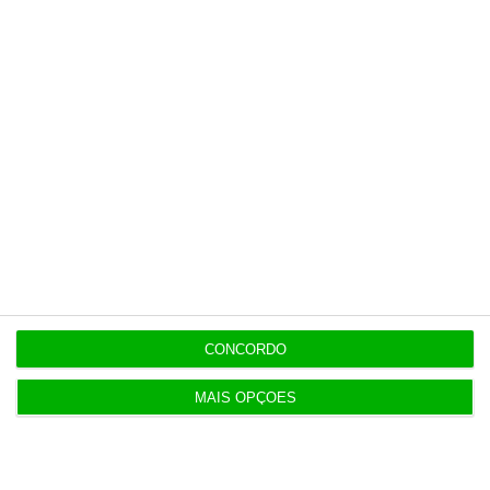
Seguro promulga decreto para regime de
heranças indivisas
7 Agosto 2026
Bola da ‘mão de deus’ de Maradona em leilão por
dois milhões
7 Agosto 2026
Auditoria à Polícia Judiciaria foi pedida pelo atual
diretor
CONCORDO
7 Agosto 2026
Diretor financeiro da PJ nega obra feita por amigo
MAIS OPÇÕES
de Neves