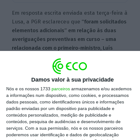
Em resposta escrita enviada esta terça-feira à
Lusa, a PGR esclareceu que
“foram solicitados
elementos adicionais” em relação às duas
averiguações preventivas em curso – uma
relacionada com o primeiro-ministro, Luís
Montenegro, e a empresa Spinumviva, e outra
relacionada com o secretário-geral do PS,
Pedro Nuno Santos, e a aquisição de um imóvel
Damos valor à sua privacidade
em Lisboa.
Nós e os nossos 1733
parceiros
armazenamos e/ou acedemos
a informações num dispositivo, como cookies, e processamos
dados pessoais, como identificadores únicos e informações
“As averiguações preventivas encontram-se
padrão enviadas por um dispositivo para publicidade e
em curso, aguardando o Ministério Público
conteúdos personalizados, medição de publicidade e
conteúdos, pesquisa de audiências e desenvolvimento de
resposta a essas solicitações”, acrescentou a
serviços.
Com a sua permissão, nós e os nossos parceiros
PGR. As duas averiguações preventivas estão
poderemos usar identificação e dados de geolocalização