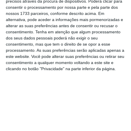
a cargo do Departamento Central de
precisos através da procura de dispositivos. Poderá clicar para
consentir o processamento por nossa parte e pela parte dos
Investigação e Ação Penal (DCIAP).
nossos 1733 parceiros, conforme descrito acima. Em
alternativa, pode aceder a informações mais pormenorizadas e
alterar as suas preferências antes de consentir ou recusar o
Pedro Nuno Santos alvo de averiguação preventiva
consentimento.
Tenha em atenção que algum processamento
do DCIAP
dos seus dados pessoais poderá não exigir o seu
Ler Mais
consentimento, mas que tem o direito de se opor a esse
processamento. As suas preferências serão aplicadas apenas a
este website. Você pode alterar suas preferências ou retirar seu
Esta segunda-feira, o procurador-geral da
consentimento a qualquer momento voltando a este site e
República falou à Lusa sobre a averiguação
clicando no botão "Privacidade" na parte inferior da página.
preventiva a Pedro Nuno Santos, não tendo
dado detalhes sobre a averiguação
preventiva que envolve Luís Montenegro, que
foi anunciada no início de março deste ano.
Nessa altura, Amadeu Guerra explicou que
foram recebidas três queixas relacionadas