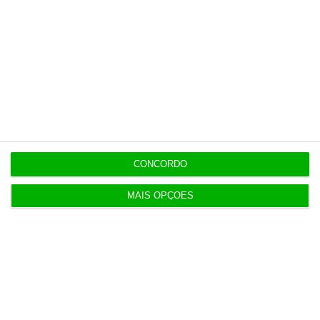
apoio social
6 Agosto 2026
Praias com “impactos significativos” devido ao
mau tempo
6 Agosto 2026
Vending de Oliveira do Bairro compra fábrica de
copos e café
CONCORDO
MAIS OPÇÕES
Populares
Portugal não pode ser apenas passagem