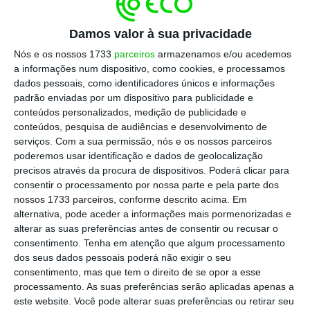
mobilidade do futuro”, incluindo plataformas
dedicadas a veículos elétricos, veículos definidos
Damos valor à sua privacidade
por
software
e inteligência artificial.
Nós e os nossos 1733
parceiros
armazenamos e/ou acedemos
a informações num dispositivo, como cookies, e processamos
dados pessoais, como identificadores únicos e informações
padrão enviadas por um dispositivo para publicidade e
O KGM Torres EVX não
conteúdos personalizados, medição de publicidade e
tenta ser mais do que é,
conteúdos, pesquisa de audiências e desenvolvimento de
serviços.
Com a sua permissão, nós e os nossos parceiros
mas também não
poderemos usar identificação e dados de geolocalização
consegue ser tudo aquilo
precisos através da procura de dispositivos. Poderá clicar para
que o seu design exterior
consentir o processamento por nossa parte e pela parte dos
nossos 1733 parceiros, conforme descrito acima. Em
promete. É como um ator
alternativa, pode aceder a informações mais pormenorizadas e
de ação que descobriu ter
alterar as suas preferências antes de consentir ou recusar o
talento para comédia
consentimento.
Tenha em atenção que algum processamento
dos seus dados pessoais poderá não exigir o seu
romântica — funciona,
consentimento, mas que tem o direito de se opor a esse
mas não é exatamente
processamento. As suas preferências serão aplicadas apenas a
este website. Você pode alterar suas preferências ou retirar seu
aquilo que esperávamos