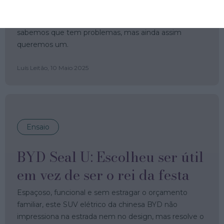
que o novo Model Y. E este é o exemplo da nossa
relação complicada com a tecnologia moderna:
sabemos que tem problemas, mas ainda assim
queremos um.
Luís Leitão,
10 Maio 2025
Ensaio
BYD Seal U: Escolheu ser útil
em vez de ser o rei da festa
Espaçoso, funcional e sem estragar o orçamento
familiar, este SUV elétrico da chinesa BYD não
impressiona na estrada nem no design, mas resolve o