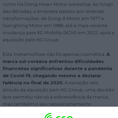
como Ha Dong-Hwan Motor
workshop
. Ao longo
das décadas, a empresa passou por diversas
transformações: de Dong-A Motor em 1977 a
SsangYong Motor em 1988, até à mais recente
mudança para KG Mobility (KGM) em 2022, após a
aquisição pelo KG Group.
Esta metamorfose não foi apenas cosmética.
A
marca sul-coreana enfrentou dificuldades
financeiras significativas durante a pandemia
de Covid-19, chegando mesmo a declarar
falência no final de 2020.
A salvação veio
através da aquisição pelo KG Group, uma decisão
que permitiu não só a sobrevivência da marca,
mas também o seu reposicionamento
estratégico com foco em “tecnologias de