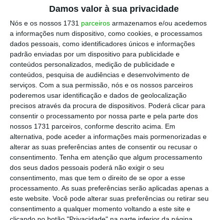
Damos valor à sua privacidade
Nós e os nossos 1731
parceiros
armazenamos e/ou acedemos
a informações num dispositivo, como cookies, e processamos
Chega ganha emigração e passa a líder da oposição
dados pessoais, como identificadores únicos e informações
Ler Mais
padrão enviadas por um dispositivo para publicidade e
conteúdos personalizados, medição de publicidade e
conteúdos, pesquisa de audiências e desenvolvimento de
O estudo dividiu o total de “votos
serviços.
Com a sua permissão, nós e os nossos parceiros
poderemos usar identificação e dados de geolocalização
desperdiçados” em duas categorias: do tipo A,
precisos através da procura de dispositivos. Poderá clicar para
votos que não contribuíram para a eleição de
consentir o processamento por nossa parte e pela parte dos
qualquer deputado num determinado círculo;
nossos 1731 parceiros, conforme descrito acima. Em
alternativa, pode aceder a informações mais pormenorizadas e
e os votos de tipo B, ou seja, a proporção de
alterar as suas preferências antes de consentir ou recusar o
votos de partidos que conseguiram eleger
consentimento.
Tenha em atenção que algum processamento
pelo menos um deputado, mas que ficaram
dos seus dados pessoais poderá não exigir o seu
consentimento, mas que tem o direito de se opor a esse
por converter em mandatos adicionais após a
processamento. As suas preferências serão aplicadas apenas a
aplicação do método de D’Hondt.
este website. Você pode alterar suas preferências ou retirar seu
consentimento a qualquer momento voltando a este site e
clicando no botão "Privacidade" na parte inferior da página.