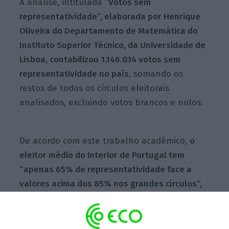
A análise, intitulada “
Votos sem
representatividade”, elaborada por Henrique
Oliveira do Departamento de Matemática do
Instituto Superior Técnico, da Universidade de
Lisboa, contabilizou 1.146.034 votos sem
representatividade no país,
somando os
restos de todos os círculos eleitorais
analisados, excluindo votos brancos e nulos.
De acordo com este trabalho académico,
o
eleitor médio do interior de Portugal tem
“apenas 65% de representatividade face a
valores acima dos 85% nos grandes círculos”,
sendo o círculo da Europa o que apresenta a
taxa de representatividade mais baixa
de todo
o sistema eleitoral, 43%.