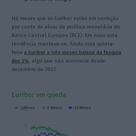
Há meses que as Euribor estão em correção
por conta do alívio da política monetária do
Banco Central Europeu (BCE). Em maio esta
tendência manteve-se. Ainda esta quinta-
feira
a Euribor a três meses baixou da fasquia
dos 2%
, algo que não acontecia desde
dezembro de 2022.
Euribor em queda
3 Meses
6 Meses
12 Meses
4.5
4