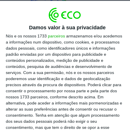
3.5
%
3
Damos valor à sua privacidade
2.5
Nós e os nossos 1733
parceiros
armazenamos e/ou acedemos
a informações num dispositivo, como cookies, e processamos
dados pessoais, como identificadores únicos e informações
2
padrão enviadas por um dispositivo para publicidade e
conteúdos personalizados, medição de publicidade e
1.5
conteúdos, pesquisa de audiências e desenvolvimento de
02/01/2024
05/02/2024
08/03/2024
15/4/2024
20/5/2024
21/6/2024
25/7/2024
28/8/2024
01/10/2024
04/11/2024
06/12/2024
14/1/2025
17/2/2025
21/3/2025
28/4/2025
serviços.
Com a sua permissão, nós e os nossos parceiros
poderemos usar identificação e dados de geolocalização
precisos através da procura de dispositivos. Poderá clicar para
Data
consentir o processamento por nossa parte e pela parte dos
nossos 1733 parceiros, conforme descrito acima. Em
alternativa, pode aceder a informações mais pormenorizadas e
Fonte: Refinitiv
alterar as suas preferências antes de consentir ou recusar o
consentimento.
Tenha em atenção que algum processamento
dos seus dados pessoais poderá não exigir o seu
Estas taxas interbancárias servem de base
consentimento, mas que tem o direito de se opor a esse