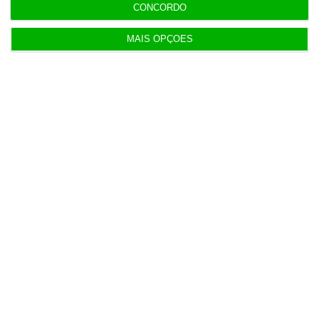
Portugal com 680 óbitos em excesso em três
CONCORDO
períodos do verão
MAIS OPÇÕES
6 Agosto 2026
Seguro: “inaceitável” que Estado se demita do
apoio social
6 Agosto 2026
Praias com “impactos significativos” devido ao
mau tempo
6 Agosto 2026
Vending de Oliveira do Bairro compra fábrica de
copos e café