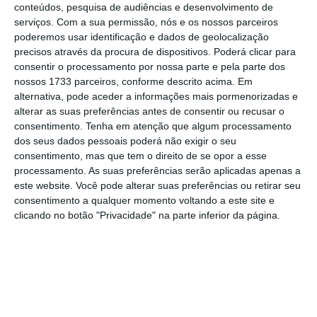
conteúdos, pesquisa de audiências e desenvolvimento de
estação, vindo de Coimbra.
serviços.
Com a sua permissão, nós e os nossos parceiros
poderemos usar identificação e dados de geolocalização
precisos através da procura de dispositivos. Poderá clicar para
Metro Mondego conta alienar imóveis na Baixa de
consentir o processamento por nossa parte e pela parte dos
Coimbra
nossos 1733 parceiros, conforme descrito acima. Em
alternativa, pode aceder a informações mais pormenorizadas e
Ler Mais
alterar as suas preferências antes de consentir ou recusar o
consentimento.
Tenha em atenção que algum processamento
Questionada pela Lusa,
a Metro Mondego
dos seus dados pessoais poderá não exigir o seu
consentimento, mas que tem o direito de se opor a esse
disse que aguarda a apreciação por parte do
processamento. As suas preferências serão aplicadas apenas a
Governo quanto à proposta, referindo que a
este website. Você pode alterar suas preferências ou retirar seu
assinatura do contrato irá acontecer antes do
consentimento a qualquer momento voltando a este site e
clicando no botão "Privacidade" na parte inferior da página.
início da operação comercial,
cuja primeira
fase deveria arrancar a 01 de julho, entre
Serpins e Portagem (Coimbra), mas que foi
adiada para o final do ano.