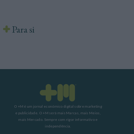
Para si
O +M é um jornal económico digital sobre marketing
e publicidade. O +M será mais Marcas, mais Meios,
mais Mercado. Sempre com rigor informativo e
independência.