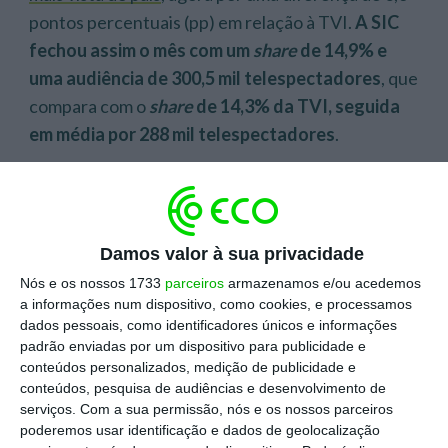
pontos percentuais (pp) em relação à TVI.
A SIC
fechou assim o mês com um
share
de 14,9% e
uma audiência de 300,5 mil telespectadores
, que
compara com o
share
de 14,3% da TVI, seguida
em média por 288 mil telespectadores
.
A
RTP1 regista um
share
de 11,5% e foi seguida
em média por 231,3 mil pessoas
e a
RTP2, com um
share
de 0,6%, regista uma audiência média de
Damos valor à sua privacidade
12,6 mil telespectadores
, mostram os dados
Nós e os nossos 1733
parceiros
armazenamos e/ou acedemos
trabalhados pela Dentsu/Carat para o +M/ECO.
a informações num dispositivo, como cookies, e processamos
dados pessoais, como identificadores únicos e informações
padrão enviadas por um dispositivo para publicidade e
conteúdos personalizados, medição de publicidade e
conteúdos, pesquisa de audiências e desenvolvimento de
serviços.
Com a sua permissão, nós e os nossos parceiros
poderemos usar identificação e dados de geolocalização