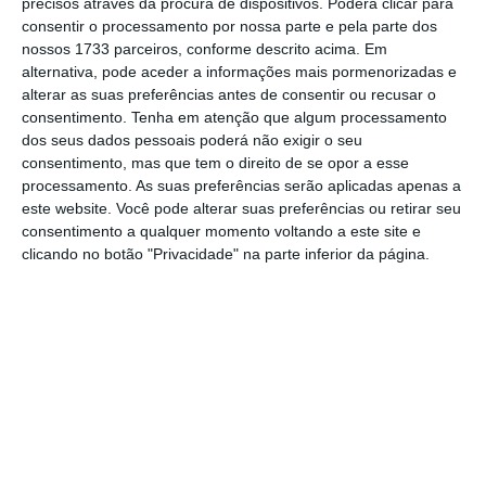
precisos através da procura de dispositivos. Poderá clicar para
consentir o processamento por nossa parte e pela parte dos
nossos 1733 parceiros, conforme descrito acima. Em
alternativa, pode aceder a informações mais pormenorizadas e
alterar as suas preferências antes de consentir ou recusar o
consentimento.
Tenha em atenção que algum processamento
dos seus dados pessoais poderá não exigir o seu
consentimento, mas que tem o direito de se opor a esse
processamento. As suas preferências serão aplicadas apenas a
Analisando por faixas horárias,
as lideranças
este website. Você pode alterar suas preferências ou retirar seu
mantém-se idênticas às de abril.
Ou seja, a
RTP1
é
consentimento a qualquer momento voltando a este site e
clicando no botão "Privacidade" na parte inferior da página.
a estação mais vista entre as 7h30 e as 12h, a
SIC
até às 14h e a
TVI
das 14h às 18h. A
SIC
assume
então o comando até 24h, liderando a
TVI
na
madrugada.