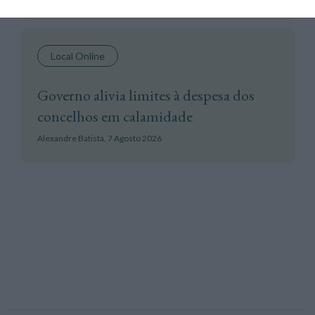
Local Online
Governo alivia limites à despesa dos
concelhos em calamidade
Alexandre Batista,
7 Agosto 2026