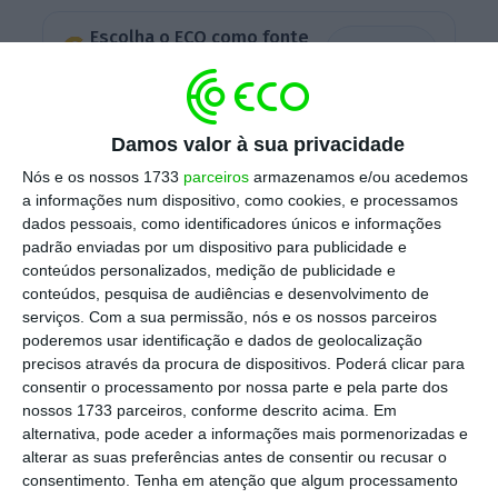
Escolha o ECO como fonte
›
Escolher
preferida no Google
A revisão do regulamento, que estabelece os
Damos valor à sua privacidade
direitos dos passageiros aéreos, alarga assim
Nós e os nossos 1733
parceiros
armazenamos e/ou acedemos
o número mínimo de horas de atraso.
a informações num dispositivo, como cookies, e processamos
dados pessoais, como identificadores únicos e informações
padrão enviadas por um dispositivo para publicidade e
conteúdos personalizados, medição de publicidade e
Com esta alteração, os
passageiros só têm
conteúdos, pesquisa de audiências e desenvolvimento de
direito a uma indemnização de 300 euros caso
serviços.
Com a sua permissão, nós e os nossos parceiros
o voo atrase quatro horas em viagens de curta
poderemos usar identificação e dados de geolocalização
precisos através da procura de dispositivos. Poderá clicar para
distância
(até 3.500 quilómetros). No caso dos
consentir o processamento por nossa parte e pela parte dos
voos de longa distância
(mais de 3.500
nossos 1733 parceiros, conforme descrito acima. Em
quilómetros) os passageiros têm direito a
alternativa, pode aceder a informações mais pormenorizadas e
alterar as suas preferências antes de consentir ou recusar o
receber uma indemnização de 500 euros se o
consentimento.
Tenha em atenção que algum processamento
atraso exceder seis horas.