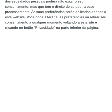
dos seus dados pessoais poderá não exigir o seu
consentimento, mas que tem o direito de se opor a esse
processamento. As suas preferências serão aplicadas apenas a
“A posição finalmente adotada hoje vai ao
este website. Você pode alterar suas preferências ou retirar seu
encontro de um apelo urgente dos
consentimento a qualquer momento voltando a este site e
passageiros aéreos e das companhias aéreas
clicando no botão "Privacidade" na parte inferior da página.
por regras atualizadas, mais claras e mais
diretas, disse Dariusz Klimczak, ministro da
Polónia, país que tem a presidência rotativa
da UE este semestre.
Portugal, Alemanha, Eslovénia e Espanha
votaram contra o novo regulamento
,
enquanto Áustria e Estónia abstiveram-se, de
acordo com a Europa Press.