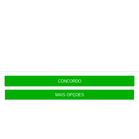
Populares
“Se a centralização conseguir manter o bolo atual
já será uma vitória”
CONCORDO
7:02
MAIS OPÇÕES
Do IVA à TSU. As (poucas) obrigações fiscais de
agosto
3 Agosto 2026
Sérvulo assessora SCP na compra do Holmes